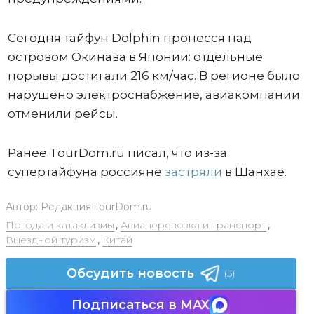
Сегодня тайфун Dolphin пронесся над
островом Окинава в Японии: отдельные
порывы достигали 216 км/час. В регионе было
нарушено электроснабжение, авиакомпании
отменили рейсы.
Ранее TourDom.ru писал, что из-за
супертайфуна россияне
застряли
в Шанхае.
Автор:
Редакция TourDom.ru
Погода и катаклизмы
,
Авиаперевозка и транспорт
,
Выездной туризм
,
Китай
Обсудить новость
(5)
Подписаться в MAX