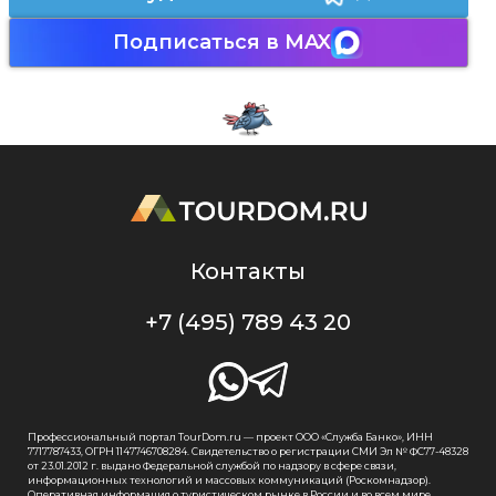
Подписаться в MAX
Контакты
+7 (495) 789 43 20
Профессиональный портал TourDom.ru — проект ООО «Служба Банко», ИНН
7717787433, ОГРН 1147746708284. Свидетельство о регистрации СМИ Эл № ФС77-48328
от 23.01.2012 г. выдано Федеральной службой по надзору в сфере связи,
информационных технологий и массовых коммуникаций (Роскомнадзор).
Оперативная информация о туристическом рынке в России и во всем мире.