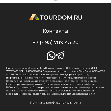
Контакты
+7 (495) 789 43 20
Профессиональный портал TourDom.ru — проект ООО «Служба Банко», ИНН
7717787433, ОГРН 1147746708284. Свидетельство о регистрации СМИ Эл № ФС77-48328
от 23.01.2012 г. выдано Федеральной службой по надзору в сфере связи,
информационных технологий и массовых коммуникаций (Роскомнадзор).
Оперативная информация о туристическом рынке в России и во всем мире.
Новости, рыночная аналитика. Профессиональный туристический форум.
Вебинары, тренинги. При перепечатке материалов или частичном цитировании
ссылка на портал TourDom.ru обязательна. Отдельные публикации могут
содержать информацию, не предназначенную для пользователей до 16 лет.
Политика конфиденциальности