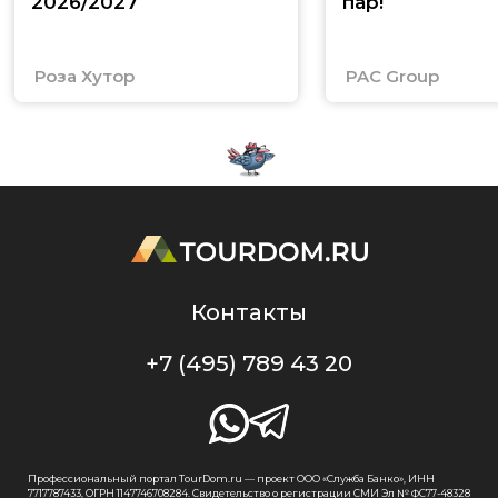
2026/2027
пар!
Роза Хутор
PAC Group
Контакты
+7 (495) 789 43 20
Профессиональный портал TourDom.ru — проект ООО «Служба Банко», ИНН
7717787433, ОГРН 1147746708284. Свидетельство о регистрации СМИ Эл № ФС77-48328