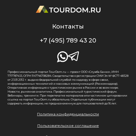
Контакты
+7 (495) 789 43 20
Профессиональный портал TourDom.ru — проект ООО «Служба Банко», ИНН
7717787433, ОГРН 1147746708284. Свидетельство о регистрации СМИ Эл № ФС77-48328
от 23.01.2012 г. выдано Федеральной службой по надзору в сфере связи,
информационных технологий и массовых коммуникаций (Роскомнадзор).
Оперативная информация о туристическом рынке в России и во всем мире.
Новости, рыночная аналитика. Профессиональный туристический форум.
Вебинары, тренинги. При перепечатке материалов или частичном цитировании
ссылка на портал TourDom.ru обязательна. Отдельные публикации могут
содержать информацию, не предназначенную для пользователей до 16 лет.
Политика конфиденциальности
Пользовательское соглашение