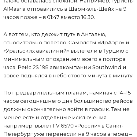
также оставалась сложной. Например, туристы
AlMasria отправились в Шарм-эль-Шейх на 9
часов позже – в 01:47 вместо 16:30.
А вот тем, кто держит путь в Анталью,
относительно повезло. Самолеты «ИрАэро» и
«Уральских авиалиний» вылетели в Турцию с
минимальным опозданием всего в полтора
часа. Рейс 2S 198 авиакомпании Southwind и
вовсе поднялся в небо строго минута в минуту.
По предварительным планам, начиная с 14–15
часов сегодняшнего дня большинство рейсов
должны окончательно войти в график. Тем не
менее есть и отдельные исключения:
например, вылет FV 6570 «России» в Санкт-
Петербург уже перенесли на 9 часов вперед –