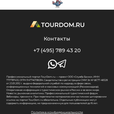
Контакты
+7 (495) 789 43 20
Профессиональный портал TourDom.ru — проект ООО «Служба Банко», ИНН
7717787433, ОГРН 1147746708284. Свидетельство о регистрации СМИ Эл № ФС77-48328
от 23.01.2012 г. выдано Федеральной службой по надзору в сфере связи,
информационных технологий и массовых коммуникаций (Роскомнадзор).
Оперативная информация о туристическом рынке в России и во всем мире.
Новости, рыночная аналитика. Профессиональный туристический форум.
Вебинары, тренинги. При перепечатке материалов или частичном цитировании
ссылка на портал TourDom.ru обязательна. Отдельные публикации могут
содержать информацию, не предназначенную для пользователей до 16 лет.
Политика конфиденциальности