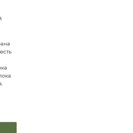
й
рана
 есть
ока
 пока
.