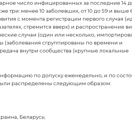
марное число инфицированных за последние 14 
же три: менее 10 заболевших, от 10 до 59 и выше 
вития с момента регистрации первого случая (и
азателях, стремится вверх) и распространение ви
ические случаи (один или несколько, импортиро
ы (заболевания сгруппированы по времени и
редача внутри сообщества (крупные локальные
информацию по допуску еженедельно, и по сост
 были распределены следующим образом:
краина, Беларусь;