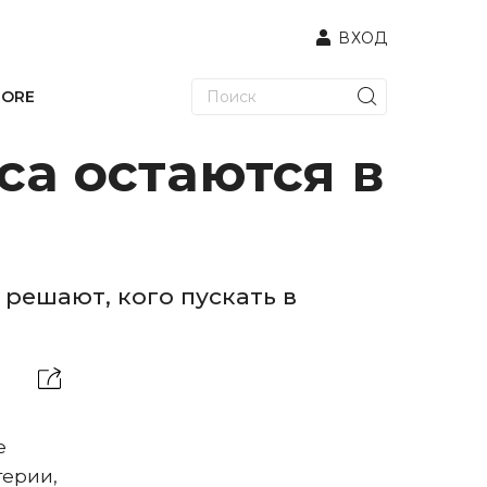
ВХОД
TORE
са остаются в
решают, кого пускать в
e
терии,