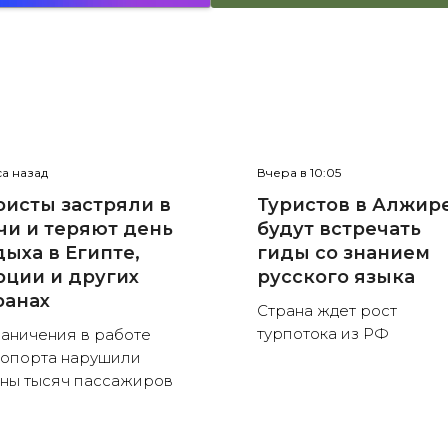
са назад
Вчера в 10:05
ристы застряли в
Туристов в Алжир
чи и теряют день
будут встречать
дыха в Египте,
гиды со знанием
рции и других
русского языка
ранах
Страна ждет рост
турпотока из РФ
аничения в работе
опорта нарушили
ны тысяч пассажиров