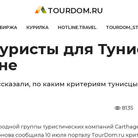
TOURDOM.RU
БИРЖА
КУРИЛКА
HOTLINE.TRAVEL
TOURDOM_S
уристы для Туни
не
казали, по каким критериям тунисцы 
8135
одной группы туристических компаний Carthag
онова сообщила 10 июля порталу TourDom.ru кри