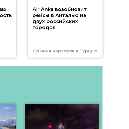
нах
Air Anka возобновит
ость
рейсы в Анталью из
двух российских
городов
Отмена чартеров в Турцию