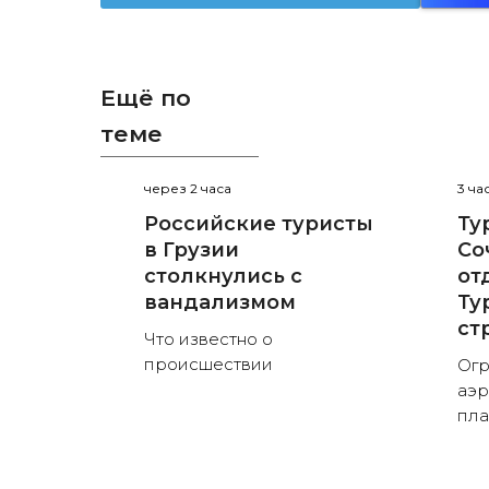
Ещё по
теме
через 2 часа
3 ча
Российские туристы
Ту
в Грузии
Со
столкнулись с
от
вандализмом
Ту
ст
Что известно о
происшествии
Огр
аэр
пла