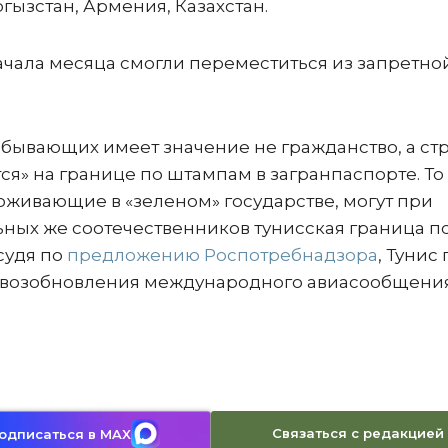
гызстан, Армения, Казахстан.
чала месяца смогли переместиться из запретно
ибывающих имеет значение не гражданство, а ст
ся» на границе по штампам в загранпаспорте. То
живающие в «зеленом» государстве, могут при
ьных же соотечественников тунисская граница п
 судя по
предложению Роспотребнадзора
, Тунис
я возобновления международного авиасообщения
Связаться с редакцией
одписаться в MAX