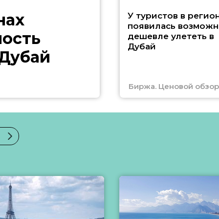
нах
У туристов в регио
появилась возможн
ность
дешевле улететь в
Дубай
 Дубай
Биржа. Ценовой обзор