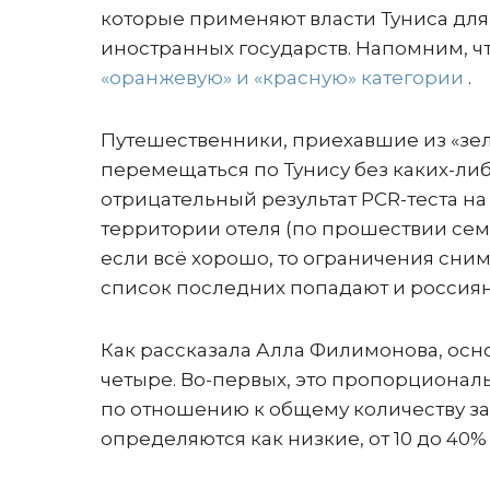
которые применяют власти Туниса для
иностранных государств. Напомним, ч
«оранжевую» и «красную» категории
.
Путешественники, приехавшие из «зеле
перемещаться по Тунису без каких-ли
отрицательный результат PCR-теста н
территории отеля (по прошествии семи
если всё хорошо, то ограничения снима
список последних попадают и россиян
Как рассказала Алла Филимонова, осн
четыре. Во-первых, это пропорциона
по отношению к общему количеству за
определяются как низкие, от 10 до 40% 