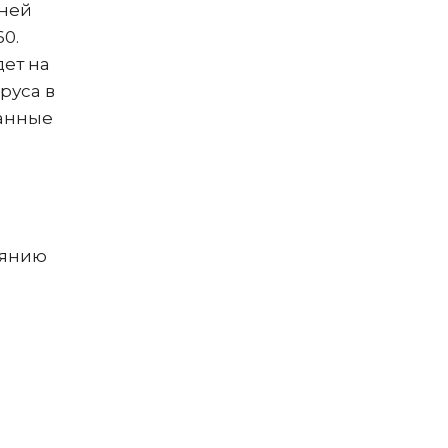
дней
60.
дет на
руса в
ванные
оянию