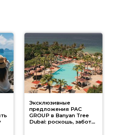
Эксклюзивные
Как п
предложения PAC
насыщ
ть
GROUP в Banyan Tree
Рас-э
у
Dubai: роскошь, забота
о детях и выгода до
45%