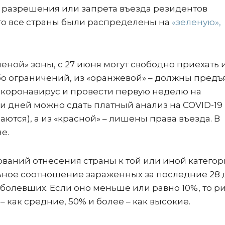
 разрешения или запрета въезда резидентов
то все страны были распределены на
«зеленую»,
ной» зоны, с 27 июня могут свободно приехать 
бо ограничений, из «оранжевой» – должны предъ
а коронавирус и провести первую неделю на
 дней можно сдать платный анализ на COVID-19 
ются), а из «красной» – лишены права въезда. В
е.
ований отнесения страны к той или иной катего
льное соотношение зараженных за последние 28
болевших. Если оно меньше или равно 10%, то р
– как средние, 50% и более – как высокие.