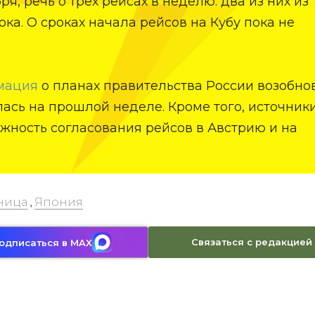
ря, речь о трех рейсах в неделю: два из них из
ка. О сроках начала рейсов на Кубу пока не
мация
о планах правительства России возобно
ась на прошлой неделе. Кроме того, источник
жность согласования рейсов в Австрию и на
аница
Япония
,
Связаться с редакцией
одписаться в MAX