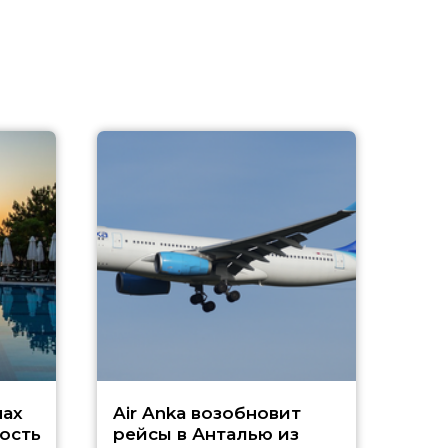
A
А
г
Чар
нах
Air Anka возобновит
ость
рейсы в Анталью из