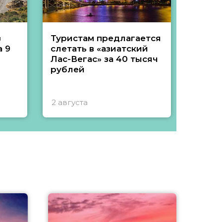
з
Туристам предлагается
Туры 
 9
слетать в «азиатский
подеш
Лас-Вегас» за 40 тысяч
тысяч
рублей
2 августа
1 авгу