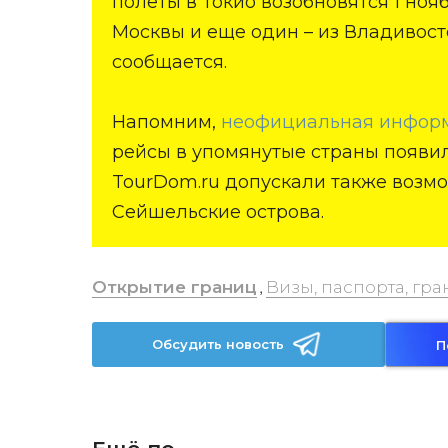
полеты в Токио возобновятся 1 нояб
Москвы и еще один – из Владивосто
сообщается.
Напомним,
неофициальная инфор
рейсы в упомянутые страны появил
TourDom.ru допускали также возмо
Сейшельские острова.
Открытие границ
Визы, паспорта, гр
,
Обсудить новость
П