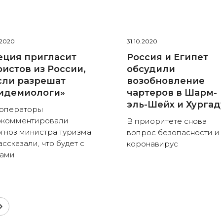
2.2020
31.10.2020
еция пригласит
Россия и Египет
ристов из России,
обсудили
сли разрешат
возобновление
идемиологи»
чартеров в Шарм-
эль-Шейх и Хургад
операторы
окомментировали
В приоритете снова
гноз министра туризма
вопрос безопасности и
ассказали, что будет с
коронавирус
нами