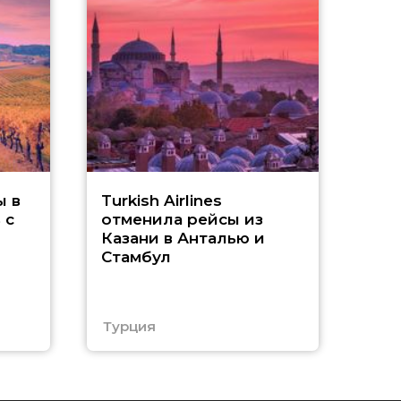
Т
ы в
Turkish Airlines
 с
отменила рейсы из
«
Казани в Анталью и
Стамбул
ч
Е
Турция
Еги