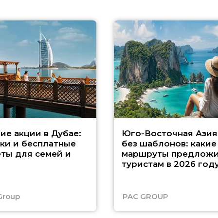
ие акции в Дубае:
Юго-Восточная Азия
ки и бесплатные
без шаблонов: какие
ты для семей и
маршруты предложи
туристам в 2026 год
Group
PAC GROUP