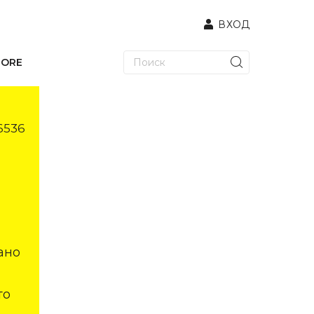
ВХОД
TORE
6536
ано
то