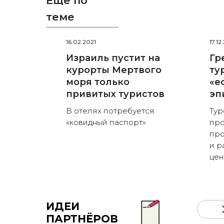
Ещё по
теме
16.02.2021
17.1
Израиль пустит на
Гр
курорты Мертвого
ту
моря только
«е
привитых туристов
эп
В отелях потребуется
Тур
«ковидный паспорт»
пр
про
и р
це
ИДЕИ
ПАРТНЁРОВ