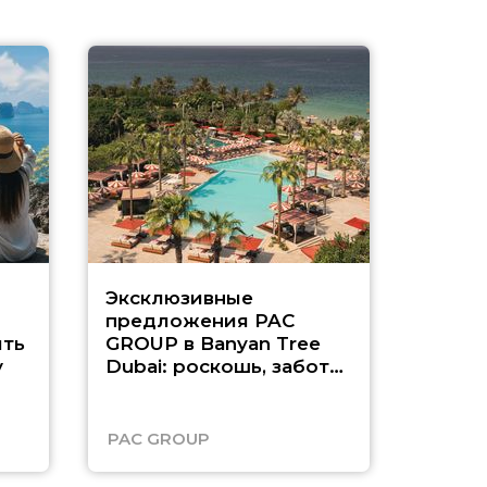
Эксклюзивные
Как п
предложения PAC
насыщ
ть
GROUP в Banyan Tree
Рас-э
у
Dubai: роскошь, забота
о детях и выгода до
45%
PAC GROUP
Русск