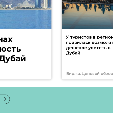
нах
У туристов в регио
появилась возможн
ность
дешевле улететь в
Дубай
 Дубай
Биржа. Ценовой обзор