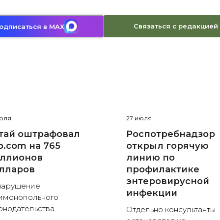
Связаться с редакцией
одписаться в MAX
июля
27 июля
тай оштрафовал
Роспотребнадзор
ip.com на 765
открыл горячую
ллионов
линию по
лларов
профилактике
энтеровирусной
нарушение
инфекции
имонопольного
онодательства
Отдельно консультанты