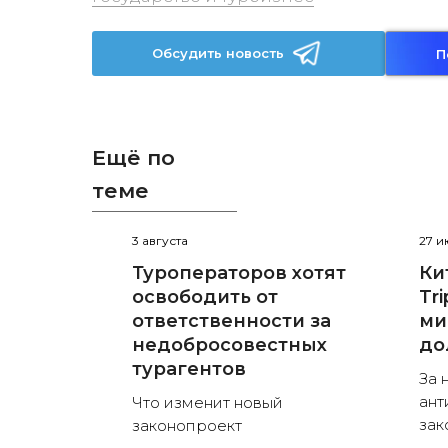
Обсудить новость
П
Ещё по
теме
3 августа
27 
Туроператоров хотят
Ки
освободить от
Tr
ответственности за
ми
недобросовестных
до
турагентов
За 
ант
Что изменит новый
зак
законопроект