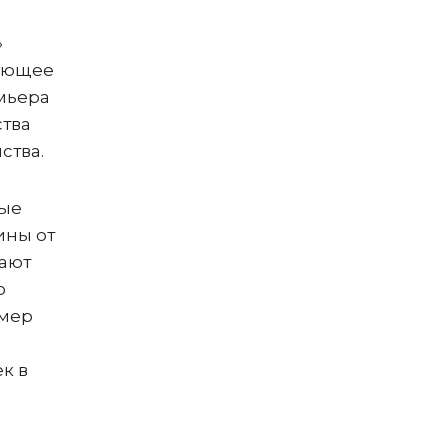
»
вующее
мьера
ства
ства.
рые
ины от
вают
о
омер
к в