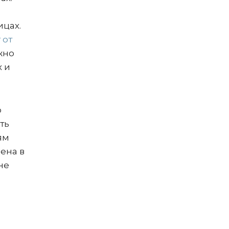
ицах.
 от
жно
х и
о
ть
ям
ена в
не