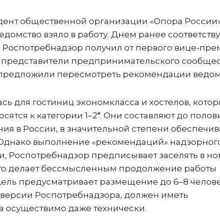
идент общественной организации «Опора России
едомство взяло в работу. Днем ранее соответст
 Роспотребнадзор получил от первого вице-пре
и представители предпринимательского сообще
 предложили пересмотреть рекомендации ведом
сь для гостиниц экономкласса и хостелов, кото
сятся к категории 1–2*. Они составляют до полов
ия в России, в значительной степени обеспечи
 Однако выполнение «рекомендаций» надзорног
сти, Роспотребнадзор предписывает заселять в н
 Это делает бессмысленным продолжение работы
одель предусматривает размещение до 6–8 челове
версии Роспотребнадзора, должен иметь
да осуществимо даже технически.