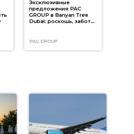
Эксклюзивные
Как п
предложения PAC
насыщ
ть
GROUP в Banyan Tree
Рас-э
у
Dubai: роскошь, забота
о детях и выгода до
45%
PAC GROUP
Русск
A
А
г