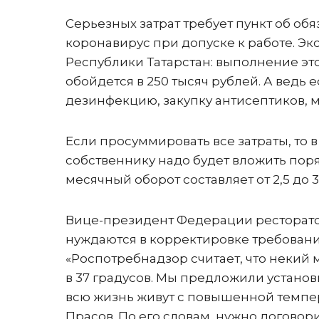
Серьезных затрат требует пункт об об
коронавирус при допуске к работе. Э
Республики Татарстан: выполнение этой
обойдется в 250 тысяч рублей. А ведь 
дезинфекцию, закупку антисептиков, м
Если просуммировать все затраты, то 
собственнику надо будет вложить поряд
месячный оборот составляет от 2,5 до 
Вице-президент Федерации ресторатор
нуждаются в корректировке требовани
«Роспотребнадзор считает, что некий
в 37 градусов. Мы предложили установи
всю жизнь живут с повышенной темпер
Прасов. По его словам, нужно договор