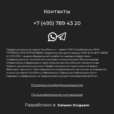
Контакты
+7 (495) 789 43 20
Профессиональный портал TourDom.ru — проект ООО «Служба Банко», ИНН
7717787433, ОГРН 1147746708284. Свидетельство о регистрации СМИ Эл № ФС77-48328
от 23.01.2012 г. выдано Федеральной службой по надзору в сфере связи,
информационных технологий и массовых коммуникаций (Роскомнадзор).
Оперативная информация о туристическом рынке в России и во всем мире.
Новости, рыночная аналитика. Профессиональный туристический форум.
Вебинары, тренинги. При перепечатке материалов или частичном цитировании
ссылка на портал TourDom.ru обязательна. Отдельные публикации могут
содержать информацию, не предназначенную для пользователей до 16 лет.
Политика конфиденциальности
Пользовательское соглашение
Разработано в
Delaem Dvigaem