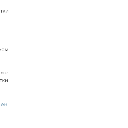
ятки
тьем
рые
тки
нен
,