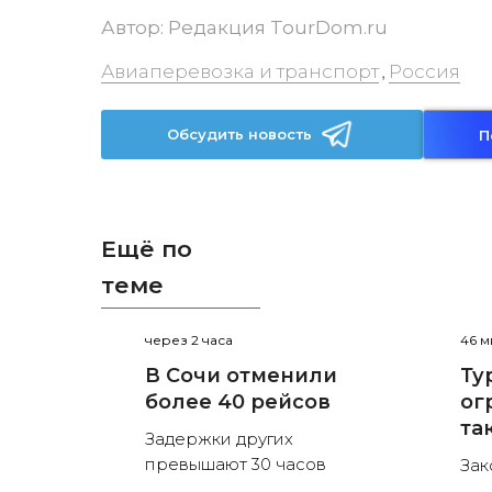
Автор:
Редакция TourDom.ru
Авиаперевозка и транспорт
Россия
,
Обсудить новость
П
Ещё по
теме
через 2 часа
46 м
В Сочи отменили
Ту
более 40 рейсов
ог
та
Задержки других
превышают 30 часов
Зак