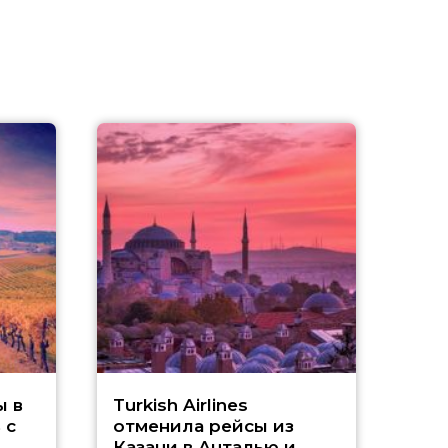
Т
ы в
Turkish Airlines
 с
отменила рейсы из
Казани в Анталью и