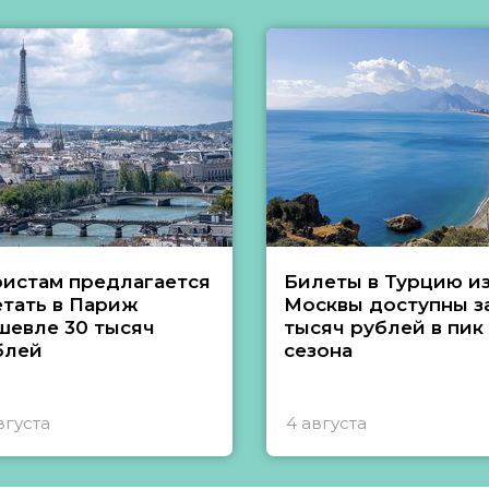
ристам предлагается
Билеты в Турцию и
етать в Париж
Москвы доступны за
шевле 30 тысяч
тысяч рублей в пик
блей
сезона
вгуста
4 августа