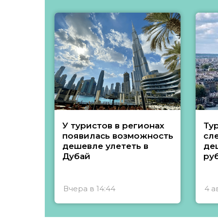
У туристов в регионах
Ту
появилась возможность
сл
дешевле улететь в
де
Дубай
ру
Вчера в 14:44
4 а