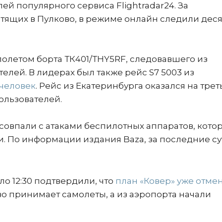
ей популярного сервиса Flightradar24. За
тящих в Пулково, в режиме онлайн следили дес
 полетом борта ТК401/ТНY5RF, следовавшего из
телей. В лидерах был также рейс S7 5003 из
 человек
. Рейс из Екатеринбурга оказался на тре
ользователей.
совпали с атаками беспилотных аппаратов, кото
и. По информации издания Baza, за последние су
ло 12:30 подтвердили, что
план «Ковер» уже отме
во принимает самолеты, а из аэропорта начали