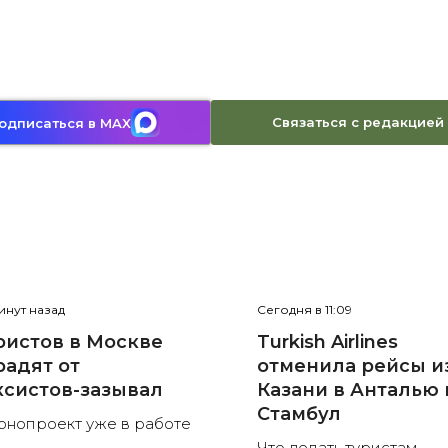
Связаться с редакцией
одписаться в MAX
инут назад
Сегодня в 11:09
ристов в Москве
Turkish Airlines
радят от
отменила рейсы и
ксистов-зазывал
Казани в Анталью 
Стамбул
онопроект уже в работе
Что делать туристам