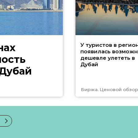
нах
У туристов в регио
появилась возможн
ность
дешевле улететь в
Дубай
 Дубай
Биржа. Ценовой обзор