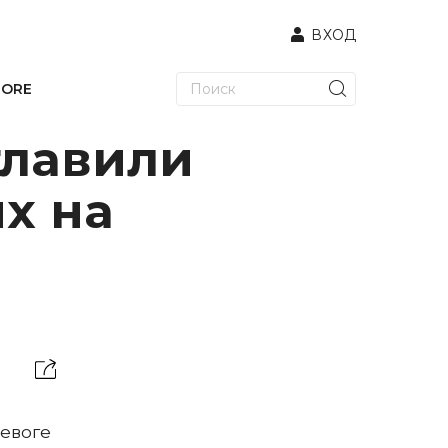
ВХОД
TORE
главили
х на
ревоге