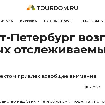
TOURDOM.RU
БИРЖА
КУРИЛКА
HOTLINE.TRAVEL
TOURDOM_S
т-Петербург воз
ых отслеживаемы
ъектом привлек всеобщее внимание
77878
ранство над Санкт-Петербургом и поднятых по т