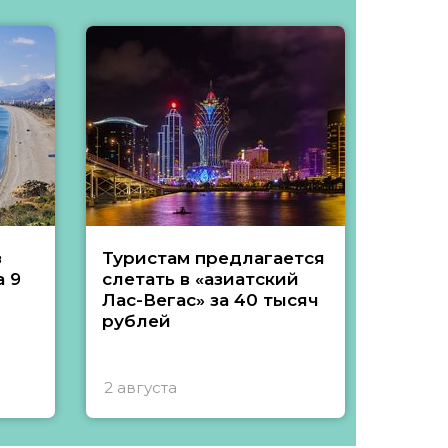
з
Туристам предлагается
Туры 
 9
слетать в «азиатский
подеш
Лас-Вегас» за 40 тысяч
тысяч
рублей
2 августа
1 авгу