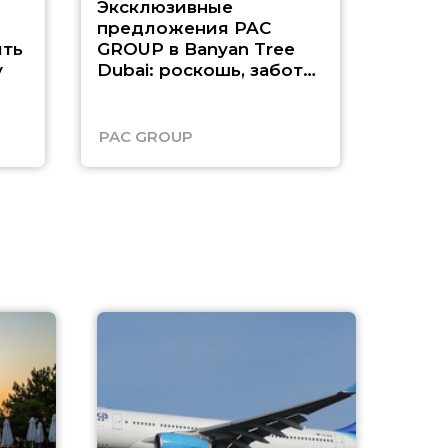
Эксклюзивные
Как п
предложения PAC
насыщ
ть
GROUP в Banyan Tree
Рас-э
у
Dubai: роскошь, забота
о детях и выгода до
45%
PAC GROUP
Русск
A
А
г