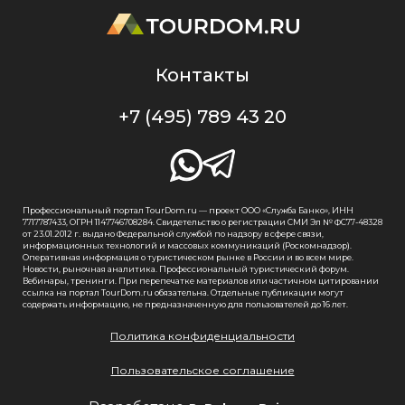
Контакты
+7 (495) 789 43 20
Профессиональный портал TourDom.ru — проект ООО «Служба Банко», ИНН
7717787433, ОГРН 1147746708284. Свидетельство о регистрации СМИ Эл № ФС77-48328
от 23.01.2012 г. выдано Федеральной службой по надзору в сфере связи,
информационных технологий и массовых коммуникаций (Роскомнадзор).
Оперативная информация о туристическом рынке в России и во всем мире.
Новости, рыночная аналитика. Профессиональный туристический форум.
Вебинары, тренинги. При перепечатке материалов или частичном цитировании
ссылка на портал TourDom.ru обязательна. Отдельные публикации могут
содержать информацию, не предназначенную для пользователей до 16 лет.
Политика конфиденциальности
Пользовательское соглашение