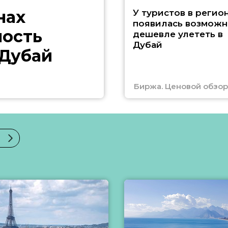
нах
У туристов в регио
появилась возможн
ность
дешевле улететь в
Дубай
 Дубай
Биржа. Ценовой обзор