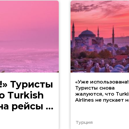
!» Туристы
«Уже использована!
Туристы снова
о Turkish
жалуются, что Turki
Airlines не пускает н
 на рейсы в
рейсы в Европу
Турция