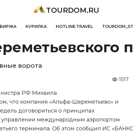
TOURDOM.RU
БИРЖА
КУРИЛКА
HOTLINE.TRAVEL
TOURDOM_S
ереметьевского 
авные ворота
1517
инистра РФ Михаила
ом, что компания «Альфа-Шереметьево» и
недель договориться о принципах
м управлении международным аэропортом
ретьего терминала. Об этом сообщил ИС «БАНК