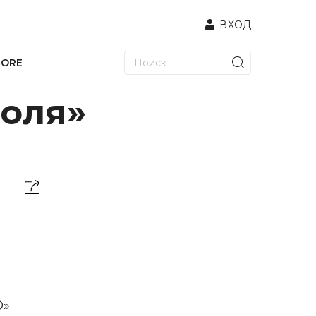
ВХОД
TORE
поля»
О»