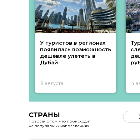
У туристов в регионах
Ту
появилась возможность
сл
дешевле улететь в
де
Дубай
ру
5 августа
4 а
СТРАНЫ
Новости о том, что происходит
на популярных направлениях