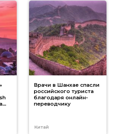
В А
»
Врачи в Шанхае спасли
российского туриста
о
sh
благодаря онлайн-
а
переводчику
Китай
Абх