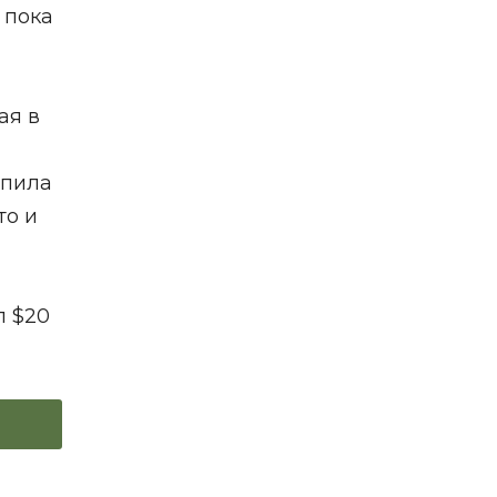
 пока
ая в
упила
то и
л $20