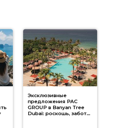
Эксклюзивные
Как п
предложения PAC
насыщ
ть
GROUP в Banyan Tree
Рас-э
у
Dubai: роскошь, забота
о детях и выгода до
45%