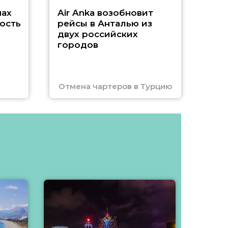
нах
Air Anka возобновит
ость
рейсы в Анталью из
двух российских
городов
Отмена чартеров в Турцию