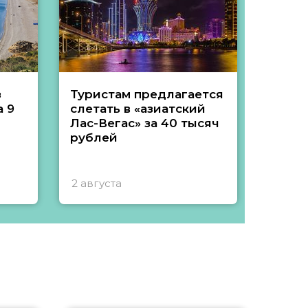
з
Туристам предлагается
Туры 
 9
слетать в «азиатский
подеш
Лас-Вегас» за 40 тысяч
тысяч
рублей
2 августа
1 авгу