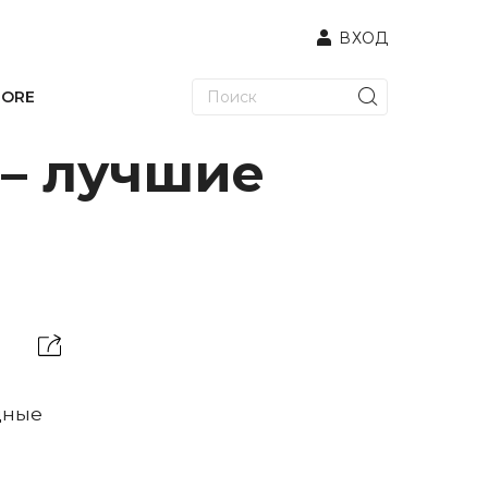
ВХОД
TORE
 – лучшие
дные