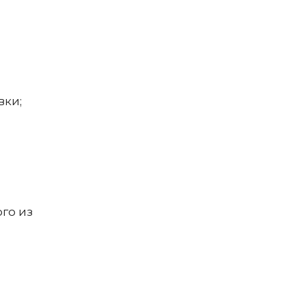
вки;
го из