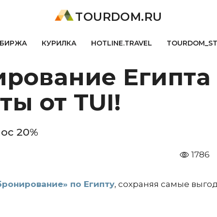
TOURDOM.RU
БИРЖА
КУРИЛКА
HOTLINE.TRAVEL
TOURDOM_S
ирование Египта
ты от TUI!
нос 20%
1786
бронирование» по Египту
, сохраняя самые выго