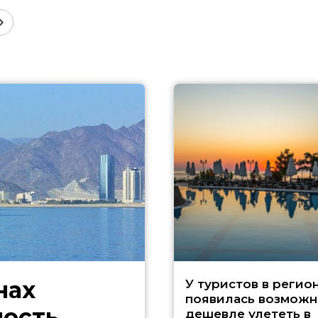
нах
У туристов в регио
появилась возможн
ность
дешевле улететь в