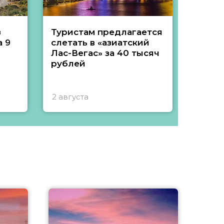
з
Туристам предлагается
Туры 
 9
слетать в «азиатский
подеш
Лас-Вегас» за 40 тысяч
тысяч
рублей
2 августа
1 авгу