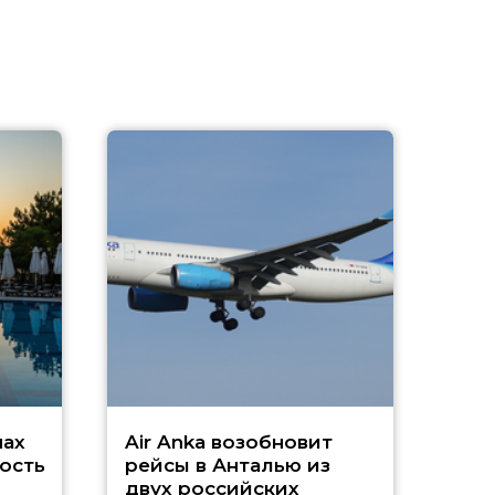
A
А
г
Чар
нах
Air Anka возобновит
ость
рейсы в Анталью из
двух российских