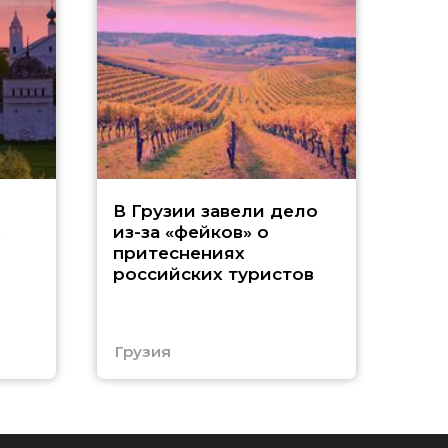
Т
В Грузии завели дело
ь
из-за «фейков» о
«
притеснениях
российских туристов
ч
Е
Грузия
Еги