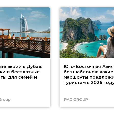
ие акции в Дубае:
Юго-Восточная Азия
ки и бесплатные
без шаблонов: какие
ты для семей и
маршруты предложи
туристам в 2026 год
Group
PAC GROUP