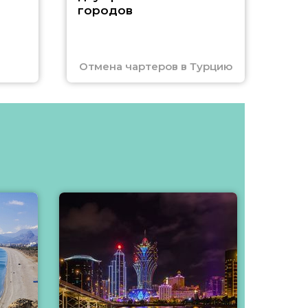
городов
Отмена чартеров в Турцию