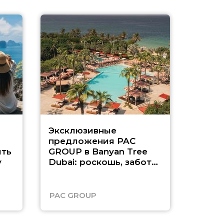
Эксклюзивные
Как п
предложения PAC
насыщ
ть
GROUP в Banyan Tree
Рас-э
у
Dubai: роскошь, забота
о детях и выгода до
45%
PAC GROUP
Русск