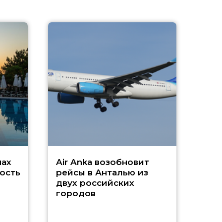
A
А
г
Чар
нах
Air Anka возобновит
ость
рейсы в Анталью из
двух российских
городов