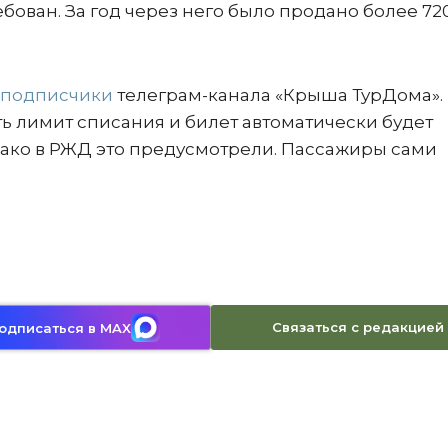
ован. За год через него было продано более 720
подписчики
телеграм-канала «Крыша ТурДома».
ать лимит списания и билет автоматически будет
ако в РЖД это предусмотрели. Пассажиры сами
Связаться с редакцией
одписаться в MAX