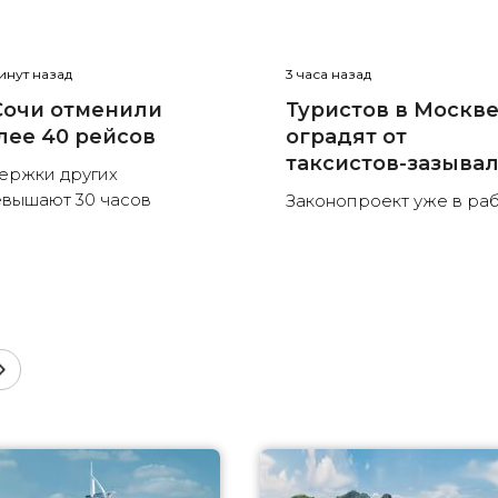
инут назад
3 часа назад
Сочи отменили
Туристов в Москв
лее 40 рейсов
оградят от
таксистов-зазыва
ержки других
вышают 30 часов
Законопроект уже в ра