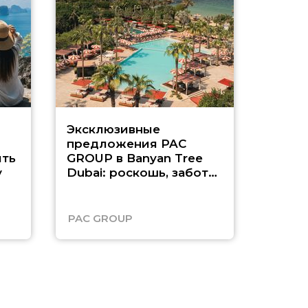
Эксклюзивные
Как п
предложения PAC
насыщ
ть
GROUP в Banyan Tree
Рас-э
у
Dubai: роскошь, забота
о детях и выгода до
45%
PAC GROUP
Русск