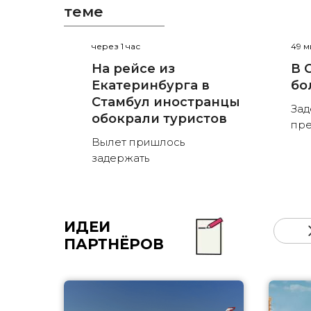
теме
через 1 час
49 м
На рейсе из
В 
Екатеринбурга в
бо
Стамбул иностранцы
Зад
обокрали туристов
пре
Вылет пришлось
задержать
ИДЕИ
ПАРТНЁРОВ