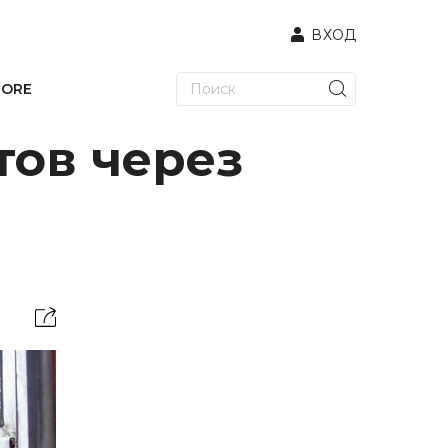
ВХОД
TORE
тов через