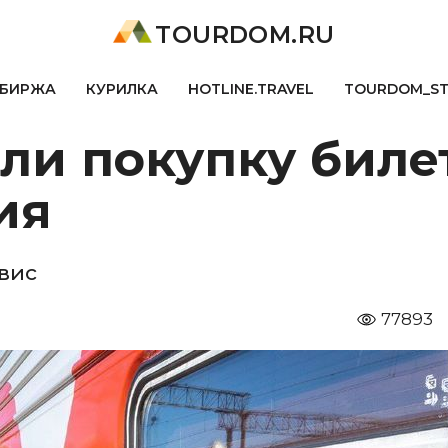
TOURDOM.RU
БИРЖА
КУРИЛКА
HOTLINE.TRAVEL
TOURDOM_S
ли покупку биле
ия
рвис
77893