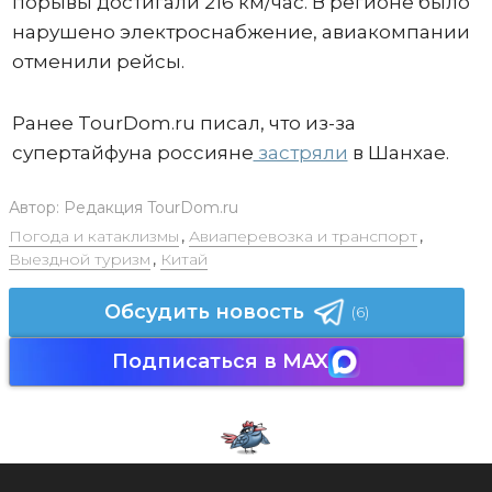
порывы достигали 216 км/час. В регионе было
нарушено электроснабжение, авиакомпании
отменили рейсы.
Ранее TourDom.ru писал, что из-за
супертайфуна россияне
застряли
в Шанхае.
Автор:
Редакция TourDom.ru
Погода и катаклизмы
,
Авиаперевозка и транспорт
,
Выездной туризм
,
Китай
Обсудить новость
(6)
Подписаться в MAX