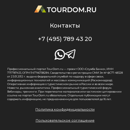
Контакты
+7 (495) 789 43 20
Профессиональный портал TourDom.ru — проект ООО «Служба Банко», ИНН
7717787433, ОГРН 1147746708284. Свидетельство о регистрации СМИ Эл № ФС77-48328
от 23.01.2012 г. выдано Федеральной службой по надзору в сфере связи,
информационных технологий и массовых коммуникаций (Роскомнадзор).
Оперативная информация о туристическом рынке в России и во всем мире.
Новости, рыночная аналитика. Профессиональный туристический форум.
Вебинары, тренинги. При перепечатке материалов или частичном цитировании
ссылка на портал TourDom.ru обязательна. Отдельные публикации могут
содержать информацию, не предназначенную для пользователей до 16 лет.
Политика конфиденциальности
Пользовательское соглашение