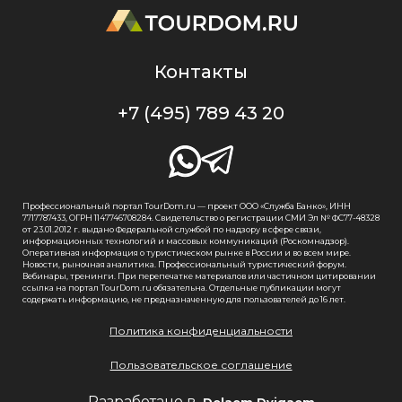
Контакты
+7 (495) 789 43 20
Профессиональный портал TourDom.ru — проект ООО «Служба Банко», ИНН
7717787433, ОГРН 1147746708284. Свидетельство о регистрации СМИ Эл № ФС77-48328
от 23.01.2012 г. выдано Федеральной службой по надзору в сфере связи,
информационных технологий и массовых коммуникаций (Роскомнадзор).
Оперативная информация о туристическом рынке в России и во всем мире.
Новости, рыночная аналитика. Профессиональный туристический форум.
Вебинары, тренинги. При перепечатке материалов или частичном цитировании
ссылка на портал TourDom.ru обязательна. Отдельные публикации могут
содержать информацию, не предназначенную для пользователей до 16 лет.
Политика конфиденциальности
Пользовательское соглашение
Разработано в
Delaem Dvigaem