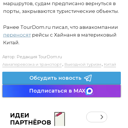
маршрутов, судам предписано вернуться в
порты, закрываются туристические объекты.
Ранее TourDom.ru писал, что авиакомпании
переносят
рейсы с Хайнаня в материковый
Китай.
Автор:
Редакция TourDom.ru
Авиаперевозка и транспорт
,
Выездной туризм
,
Китай
Обсудить новость
Подписаться в MAX
ИДЕИ
ПАРТНЁРОВ