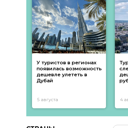
У туристов в регионах
Ту
появилась возможность
сл
дешевле улететь в
де
Дубай
ру
5 августа
4 а