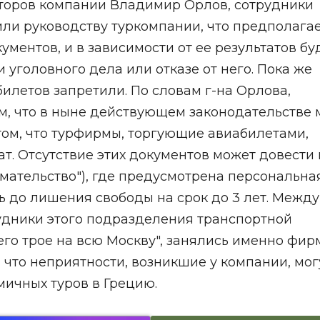
торов компании Владимир Орлов, сотрудники
ли руководству туркомпании, что предполага
ментов, и в зависимости от ее результатов бу
уголовного дела или отказе от него. Пока же
илетов запретили. По словам г-на Орлова,
м, что в ныне действующем законодательстве 
том, что турфирмы, торгующие авиабилетами,
. Отсутствие этих документов может довести 
имательство"), где предусмотрена персональна
ь до лишения свободы на срок до 3 лет. Между
рудники этого подразделения транспортной
сего трое на всю Москву", занялись именно фир
 что неприятности, возникшие у компании, мог
мичных туров в Грецию.