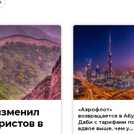
изменил
«Аэрофлот»
возвращается в Абу
ристов в
Даби с тарифами п
вдвое выше, чем у