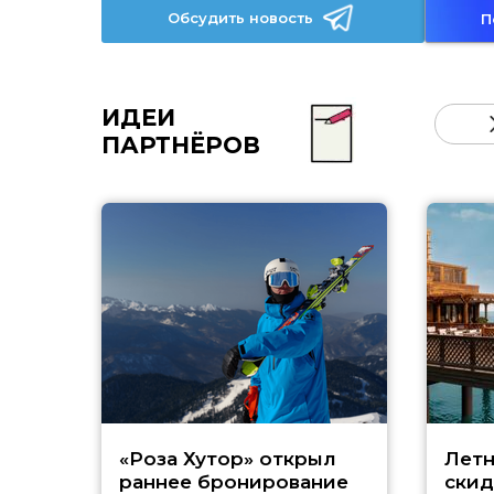
Обсудить новость
П
ИДЕИ
ПАРТНЁРОВ
«Роза Хутор» открыл
Летн
раннее бронирование
скид