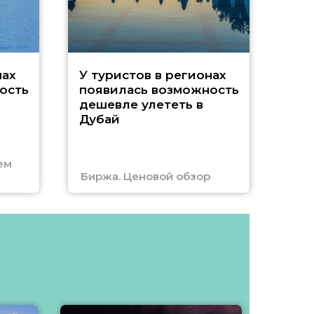
A
нах
У туристов в регионах
ость
появилась возможность
А
дешевле улететь в
Дубай
г
ем
Биржа. Ценовой обзор
Отм