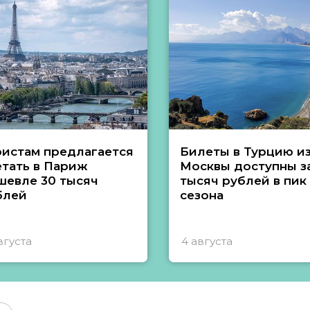
ристам предлагается
Билеты в Турцию и
етать в Париж
Москвы доступны за
шевле 30 тысяч
тысяч рублей в пик
блей
сезона
вгуста
4 августа