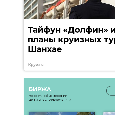
Тайфун «Долфин» 
планы круизных ту
Шанхае
Круизы
БИРЖА
Новости об изменении
цен и спецпредложениях