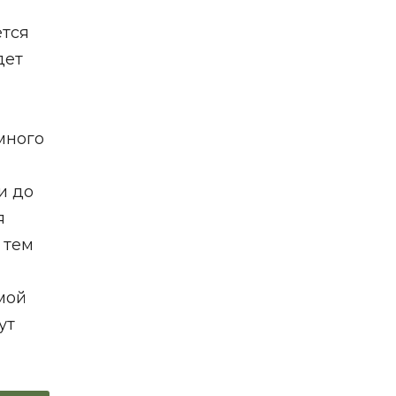
ется
дет
много
и до
я
 тем
мой
ут