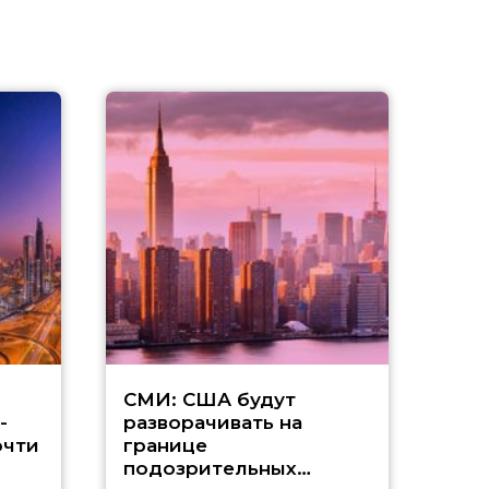
Д
СМИ: США будут
-
разворачивать на
а
очти
границе
подозрительных