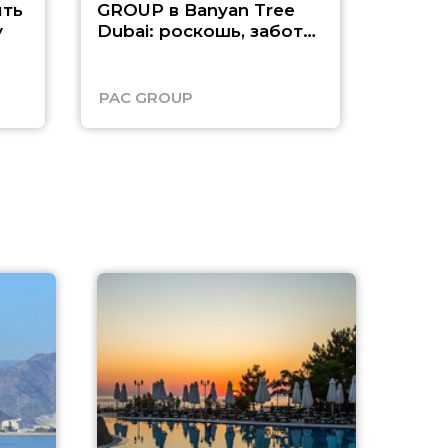
ть
GROUP в Banyan Tree
Рас-э
у
Dubai: роскошь, забота
о детях и выгода до
45%
PAC GROUP
Русск