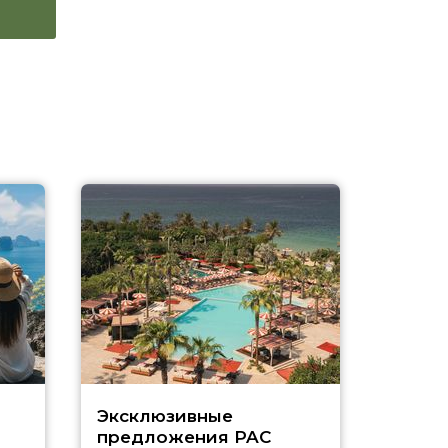
Эксклюзивные
Как п
предложения PAC
насыщ