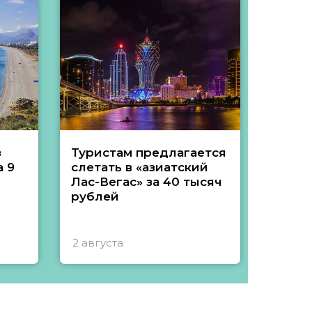
з
Туристам предлагается
Туры 
 9
слетать в «азиатский
подеш
Лас-Вегас» за 40 тысяч
тысяч
рублей
2 августа
1 авгу