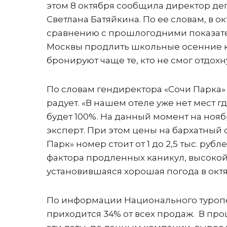
этом 8 октября сообщила директор де
Светлана Батяйкина. По ее словам, в 
сравнению с прошлогодними показате
Москвы продлить школьные осенние кан
бронируют чаще те, кто не смог отдохну
По словам гендиректора «Сочи Парка»
радует. «В нашем отеле уже нет мест гд
будет 100%. На данный момент на нояб
эксперт. При этом цены на бархатный с
Парк» номер стоит от 1 до 2,5 тыс. руб
фактора продленных каникул, высокой 
установившаяся хорошая погода в октя
По информации Национального туропер
приходится 34% от всех продаж. В прош