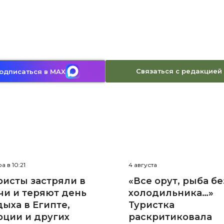
Связаться с редакцией
одписаться в MAX
а в 10:21
4 августа
ристы застряли в
«Все орут, рыба бе
чи и теряют день
холодильника…»
дыха в Египте,
Туристка
рции и других
раскритиковала