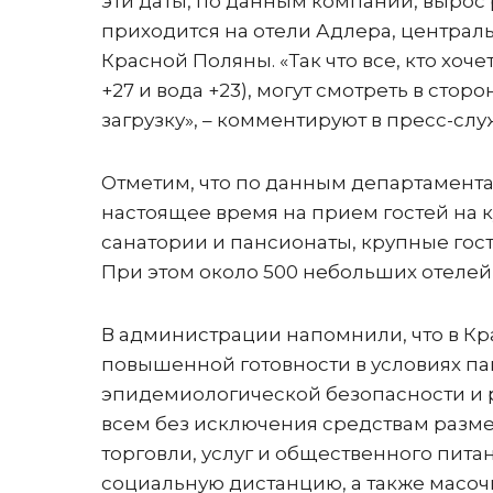
эти даты, по данным компании, вырос 
приходится на отели Адлера, центральн
Красной Поляны. «Так что все, кто хоче
+27 и вода +23), могут смотреть в сто
загрузку», – комментируют в пресс-слу
Отметим, что по данным департамента
настоящее время на прием гостей на ку
санатории и пансионаты, крупные го
При этом около 500 небольших отелей
В администрации напомнили, что в К
повышенной готовности в условиях па
эпидемиологической безопасности и
всем без исключения средствам разм
торговли, услуг и общественного пита
социальную дистанцию, а также масо