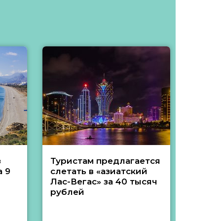
з
Туристам предлагается
Туры 
 9
слетать в «азиатский
подеш
Лас-Вегас» за 40 тысяч
тысяч
рублей