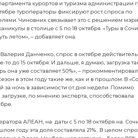
партамента курортов и туризма администрации 
октябре туроператоры фиксируют рост спроса по
лями. Чиновник связывает это с решением мэр
икулы в столице с 5 по 18 октября. «Туры в Соч
ть летом», – добавляет она.
 Валерия Данченко, спрос в октябре действител
е-то до 15 октября. И дальше, я думаю, загрузка т
рь она уже составляет 50%», – прокомментировал
езон в этом году такие же, как и в прошлом. В «С
лей за ночь в зависимости от дня недели. Помимо
загрузке, по мнению эксперта, способствовала
бре.
атора АЛЕАН, на даты с 5 по 18 октября на Соч
лом году эта доля составляла 21% . В целом спро