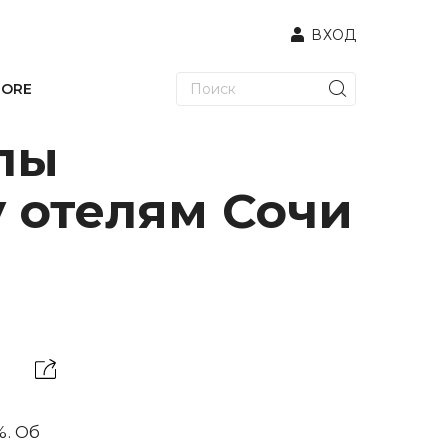
ВХОД
TORE
лы
 отелям Сочи
%. Об