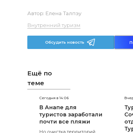
Автор:
Елена Талпэу
Внутренний туризм
Обсудить новость
П
Ещё по
теме
Сегодня в 14:06
Вчер
В Анапе для
Ту
туристов заработали
Со
почти все пляжи
от
Ту
Но очистка территорий