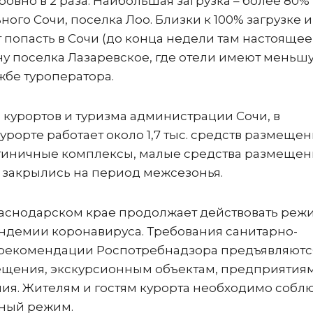
ровно в 2 раза. Наибольшая загрузка – более 80%
ого Сочи, поселка Лоо. Близки к 100% загрузке и
т попасть в Сочи (до конца недели там настоящее
рону поселка Лазаревское, где отели имеют меньш
жбе туроператора.
 курортов и туризма администрации Сочи, в
рорте работает около 1,7 тыс. средств размещен
стиничные комплексы, малые средства размещен
 закрылись на период межсезонья.
раснодарском крае продолжает действовать реж
ндемии коронавируса. Требования санитарно-
 рекомендации Роспотребнадзора предъявляютс
ещения, экскурсионным объектам, предприятия
ния. Жителям и гостям курорта необходимо собл
чный режим.