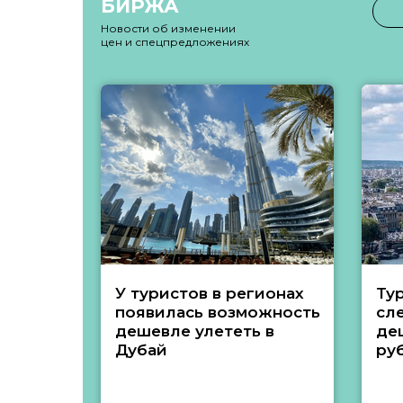
БИРЖА
Новости об изменении
цен и спецпредложениях
У туристов в регионах
Ту
появилась возможность
сл
дешевле улететь в
де
Дубай
ру