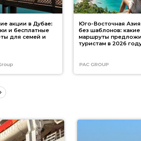
ие акции в Дубае:
Юго-Восточная Азия
ки и бесплатные
без шаблонов: какие
ты для семей и
маршруты предложи
туристам в 2026 год
Group
PAC GROUP