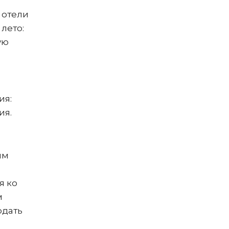
 отели
 лето:
ую
ия:
ия.
им
я ко
м
юдать