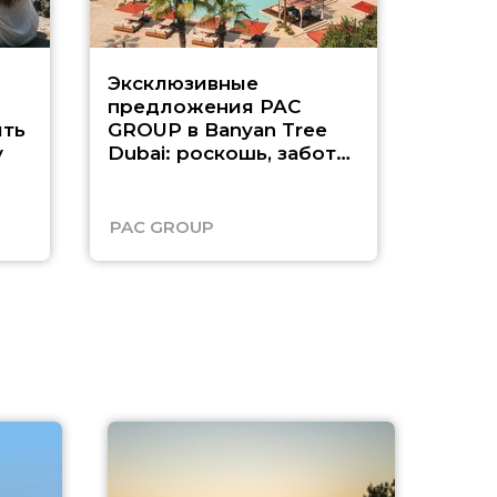
Эксклюзивные
Как п
предложения PAC
насыщ
ть
GROUP в Banyan Tree
Рас-э
у
Dubai: роскошь, забота
о детях и выгода до
45%
PAC GROUP
Русск