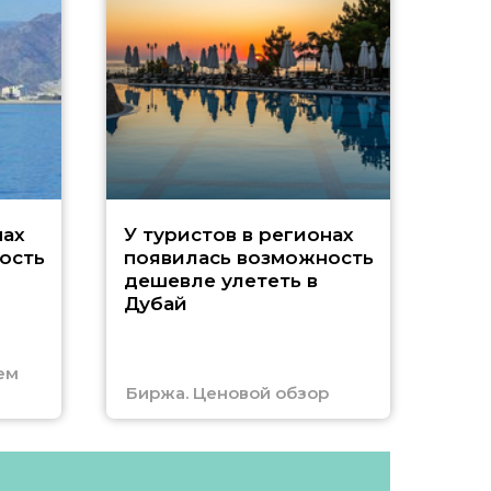
A
нах
У туристов в регионах
ость
появилась возможность
А
дешевле улететь в
Дубай
г
ем
Биржа. Ценовой обзор
Отм