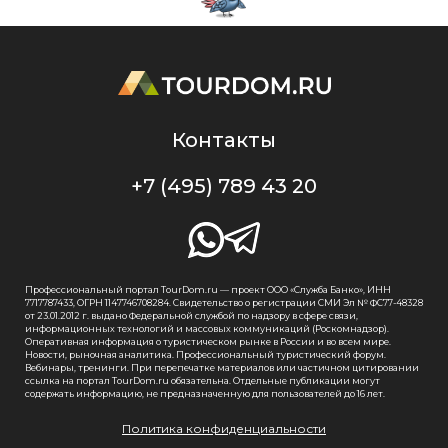
Контакты
+7 (495) 789 43 20
Профессиональный портал TourDom.ru — проект ООО «Служба Банко», ИНН
7717787433, ОГРН 1147746708284. Свидетельство о регистрации СМИ Эл № ФС77-48328
от 23.01.2012 г. выдано Федеральной службой по надзору в сфере связи,
информационных технологий и массовых коммуникаций (Роскомнадзор).
Оперативная информация о туристическом рынке в России и во всем мире.
Новости, рыночная аналитика. Профессиональный туристический форум.
Вебинары, тренинги. При перепечатке материалов или частичном цитировании
ссылка на портал TourDom.ru обязательна. Отдельные публикации могут
содержать информацию, не предназначенную для пользователей до 16 лет.
Политика конфиденциальности