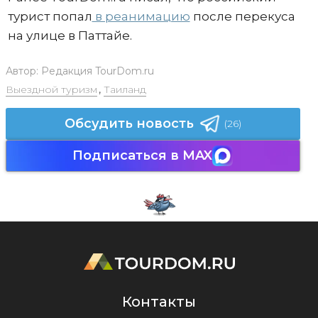
турист попал
в реанимацию
после перекуса
на улице в Паттайе.
Автор:
Редакция TourDom.ru
Выездной туризм
,
Таиланд
Обсудить новость
(26)
Подписаться в MAX
Контакты