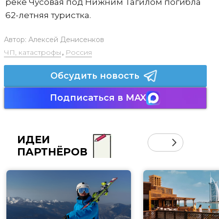
реке Чусовая под Нижним Тагилом погибла
62-летняя туристка.
Автор:
Алексей Денисенков
ЧП, катастрофы
,
Россия
Обсудить новость
Подписаться в MAX
ИДЕИ
ПАРТНЁРОВ