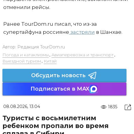
отменили рейсы.
Ранее TourDom.ru писал, что из-за
супертайфуна россияне
застряли
в Шанхае.
Автор:
Редакция TourDom.ru
Погода и катаклизмы
,
Авиаперевозка и транспорт
,
Выездной туризм
,
Китай
Обсудить новость
Подписаться в MAX
08.08.2026, 13:04
1835
Туристы с восьмилетним
ребенком пропали во время
сплава в Сибири