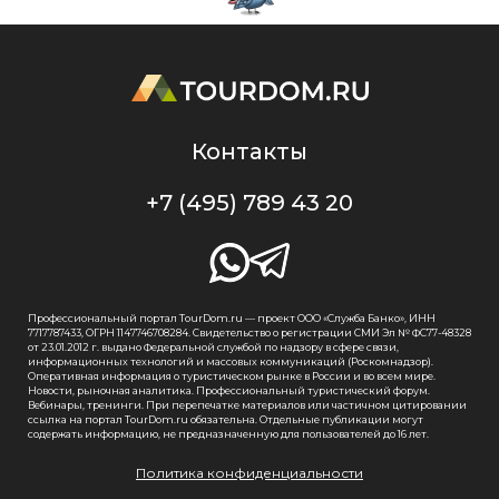
Контакты
+7 (495) 789 43 20
Профессиональный портал TourDom.ru — проект ООО «Служба Банко», ИНН
7717787433, ОГРН 1147746708284. Свидетельство о регистрации СМИ Эл № ФС77-48328
от 23.01.2012 г. выдано Федеральной службой по надзору в сфере связи,
информационных технологий и массовых коммуникаций (Роскомнадзор).
Оперативная информация о туристическом рынке в России и во всем мире.
Новости, рыночная аналитика. Профессиональный туристический форум.
Вебинары, тренинги. При перепечатке материалов или частичном цитировании
ссылка на портал TourDom.ru обязательна. Отдельные публикации могут
содержать информацию, не предназначенную для пользователей до 16 лет.
Политика конфиденциальности