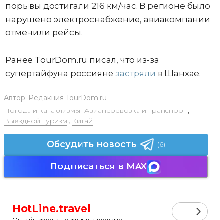
порывы достигали 216 км/час. В регионе было
нарушено электроснабжение, авиакомпании
отменили рейсы.
Ранее TourDom.ru писал, что из-за
супертайфуна россияне
застряли
в Шанхае.
Автор:
Редакция TourDom.ru
Погода и катаклизмы
,
Авиаперевозка и транспорт
,
Выездной туризм
,
Китай
Обсудить новость
(6)
Подписаться в MAX
HotLine.travel
Онлайн-журнал о жизни в туризме