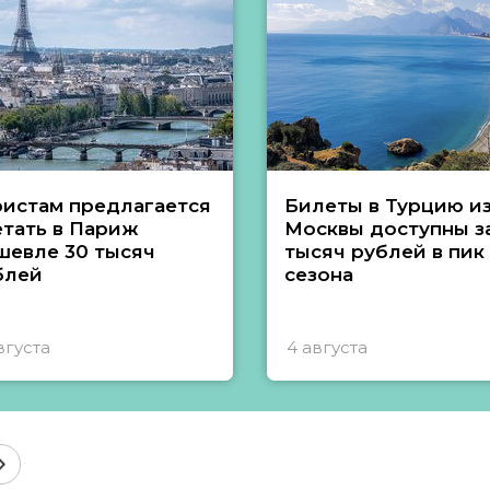
ристам предлагается
Билеты в Турцию и
етать в Париж
Москвы доступны за
шевле 30 тысяч
тысяч рублей в пик
блей
сезона
вгуста
4 августа