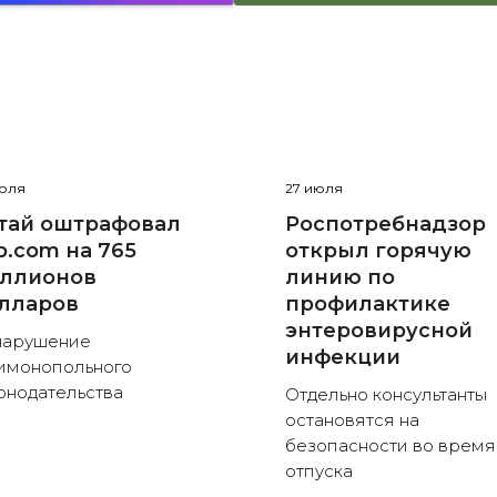
июля
27 июля
тай оштрафовал
Роспотребнадзор
ip.com на 765
открыл горячую
ллионов
линию по
лларов
профилактике
энтеровирусной
нарушение
инфекции
имонопольного
онодательства
Отдельно консультанты
остановятся на
безопасности во время
отпуска