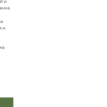
й и
анка.
на
я и
ка.