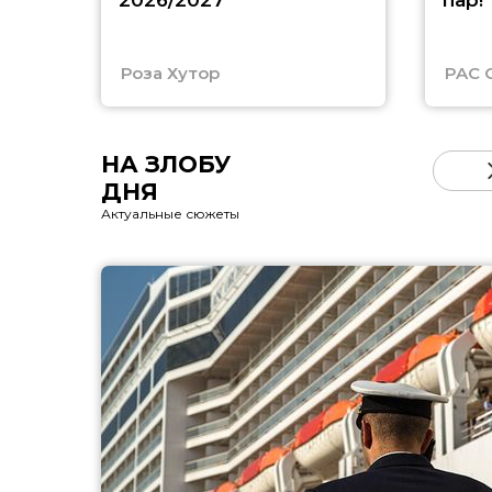
2026/2027
пар!
Роза Хутор
PAC 
НА ЗЛОБУ
ДНЯ
Актуальные сюжеты