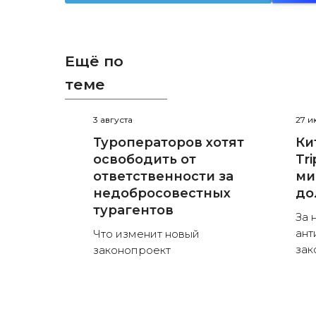
Ещё по
теме
3 августа
27 
Туроператоров хотят
Ки
освободить от
Tr
ответственности за
ми
недобросовестных
до
турагентов
За 
ант
Что изменит новый
зак
законопроект