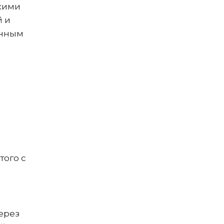
кими
й и
анным
того с
ерез