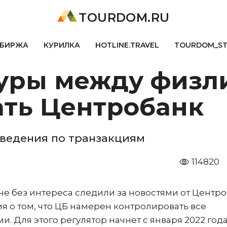
TOURDOM.RU
БИРЖА
КУРИЛКА
HOTLINE.TRAVEL
TOURDOM_S
туры между физл
ать Центробанк
сведения по транзакциям
114820
 не без интереса следили за новостями от Центр
я о том, что ЦБ намерен контролировать все
 Для этого регулятор начнет с января 2022 год