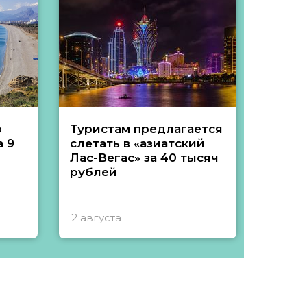
з
Туристам предлагается
Туры 
 9
слетать в «азиатский
подеш
Лас-Вегас» за 40 тысяч
тысяч
рублей
2 августа
1 авгу