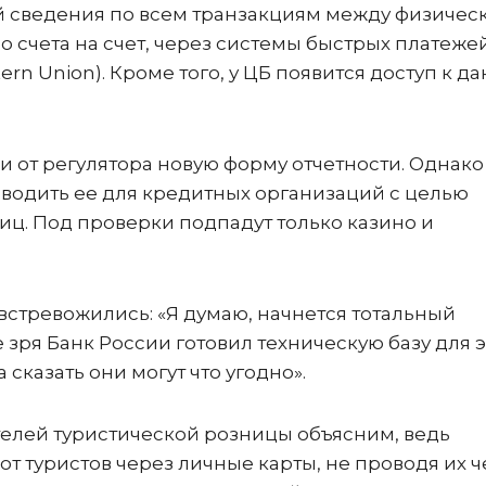
й сведения по всем транзакциям между физичес
со счета на счет, через системы быстрых платеже
n Union). Кроме того, у ЦБ появится доступ к д
и от регулятора новую форму отчетности. Однако
вводить ее для кредитных организаций с целью
иц. Под проверки подпадут только казино и
 встревожились: «Я думаю, начнется тотальный
е зря Банк России готовил техническую базу для э
 сказать они могут что угодно».
телей туристической розницы объясним, ведь
т туристов через личные карты, не проводя их ч