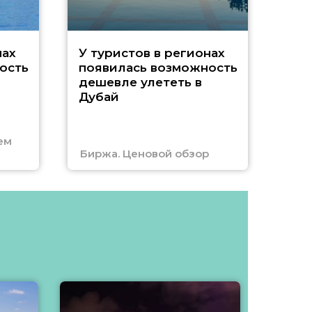
A
нах
У туристов в регионах
ость
появилась возможность
А
дешевле улететь в
Дубай
г
ем
Биржа. Ценовой обзор
Отм