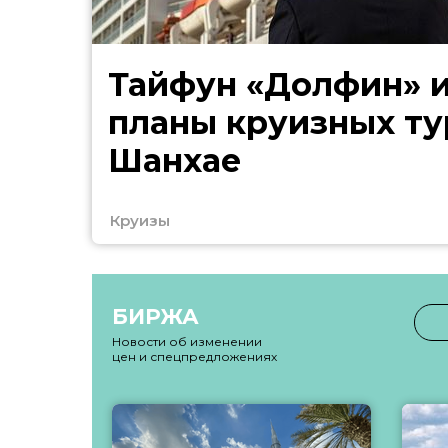
Тайфун «Долфин» 
планы круизных ту
Шанхае
Круизы
БИРЖА
Новости об изменении
цен и спецпредложениях