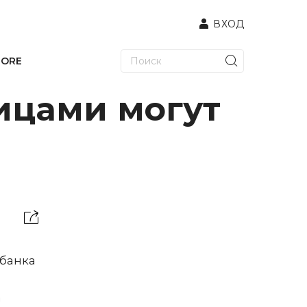
ВХОД
TORE
ицами могут
обанка
а