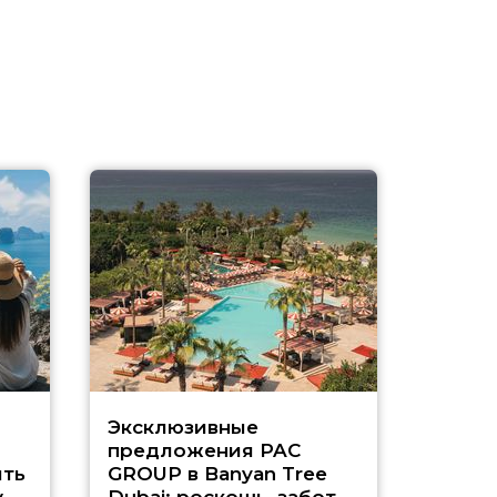
Эксклюзивные
Как п
предложения PAC
насыщ
ть
GROUP в Banyan Tree
Рас-э