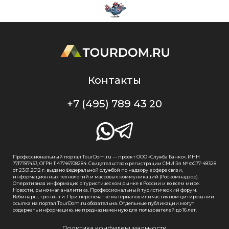
Контакты
+7 (495) 789 43 20
Профессиональный портал TourDom.ru — проект ООО «Служба Банко», ИНН
7717787433, ОГРН 1147746708284. Свидетельство о регистрации СМИ Эл № ФС77-48328
от 23.01.2012 г. выдано Федеральной службой по надзору в сфере связи,
информационных технологий и массовых коммуникаций (Роскомнадзор).
Оперативная информация о туристическом рынке в России и во всем мире.
Новости, рыночная аналитика. Профессиональный туристический форум.
Вебинары, тренинги. При перепечатке материалов или частичном цитировании
ссылка на портал TourDom.ru обязательна. Отдельные публикации могут
содержать информацию, не предназначенную для пользователей до 16 лет.
Политика конфиденциальности