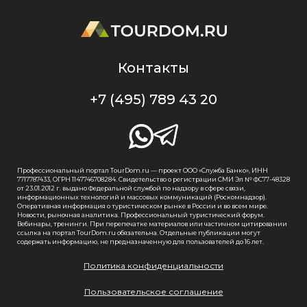
Контакты
+7 (495) 789 43 20
Профессиональный портал TourDom.ru — проект ООО «Служба Банко», ИНН
7717787433, ОГРН 1147746708284. Свидетельство о регистрации СМИ Эл № ФС77-48328
от 23.01.2012 г. выдано Федеральной службой по надзору в сфере связи,
информационных технологий и массовых коммуникаций (Роскомнадзор).
Оперативная информация о туристическом рынке в России и во всем мире.
Новости, рыночная аналитика. Профессиональный туристический форум.
Вебинары, тренинги. При перепечатке материалов или частичном цитировании
ссылка на портал TourDom.ru обязательна. Отдельные публикации могут
содержать информацию, не предназначенную для пользователей до 16 лет.
Политика конфиденциальности
Пользовательское соглашение