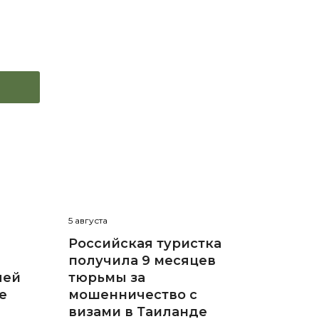
5 августа
Российская туристка
получила 9 месяцев
лей
тюрьмы за
е
мошенничество с
визами в Таиланде