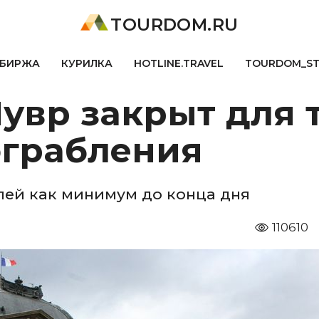
TOURDOM.RU
БИРЖА
КУРИЛКА
HOTLINE.TRAVEL
TOURDOM_S
вр закрыт для т
ограбления
лей как минимум до конца дня
110610