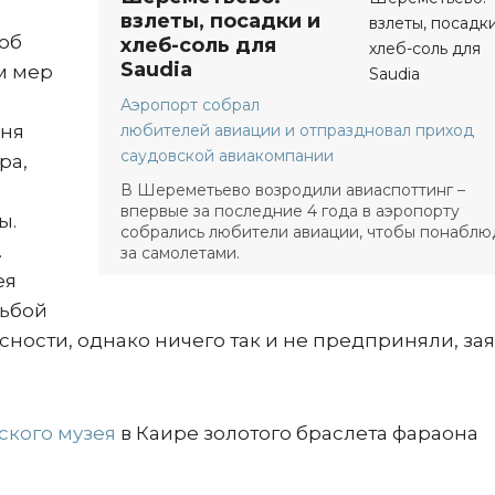
взлеты, посадки и
об
хлеб-соль для
Saudia
м мер
Аэропорт собрал
юня
любителей авиации и отпраздновал приход
саудовской авиакомпании
ра,
В Шереметьево возродили авиаспоттинг –
впервые за последние 4 года в аэропорту
ы.
собрались любители авиации, чтобы понаблю
.
за самолетами.
ея
сьбой
ности, однако ничего так и не предприняли, за
ского музея
в Каире золотого браслета фараона