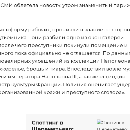
 СМИ облетела новость: утром знаменитый пари
 в форму рабочих, проникли в здание со сторо
ъемника – они разбили одно из окон галереи
, после чего преступники покинули помещение и
нного пока официально не оглашается. По данны
ых ювелирных украшений из коллекции Наполеона
жерелье, брошь и тиара. Впоследствии возле му
и императора Наполеона III, а также еще один
тр культуры Франции. Полиция оценивает ущер
организованной кражи и преступного сговора».
Споттинг в
Шереметьево: