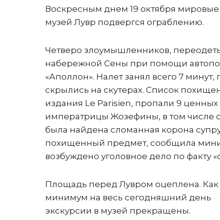
Воскресным днем 19 октября мировые
музей Лувр подвергся ограблению.
Четверо злоумышленников, переодетых
набережной Сены при помощи автопод
«Аполлон». Налет занял всего 7 минут
скрылись на скутерах. Список похище
издания Le Parisien, пропали 9 ценн
императрицы Жозефины, в том числе о
была найдена сломанная корона супруг
похищенный предмет, сообщила минис
возбуждено уголовное дело по факту «
Площадь перед Лувром оцеплена. Как
минимум на весь сегодняшний день
экскурсии в музей прекращены.