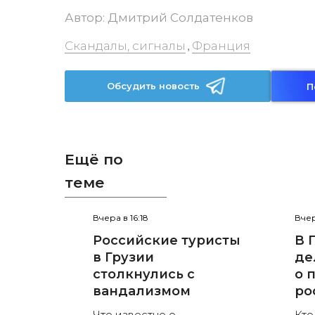
Автор:
Дмитрий Солдатенков
Скандалы, сигналы
Франция
,
Обсудить новость
П
Ещё по
теме
Вчера в 16:18
Вчер
Российские туристы
В 
в Грузии
де
столкнулись с
о 
вандализмом
ро
Что известно о
Кто