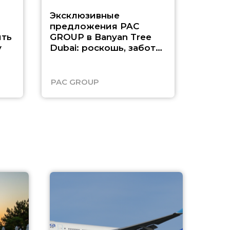
Эксклюзивные
Как п
предложения PAC
насыщ
ть
GROUP в Banyan Tree
Рас-э
у
Dubai: роскошь, забота
о детях и выгода до
45%
PAC GROUP
Русск
A
А
г