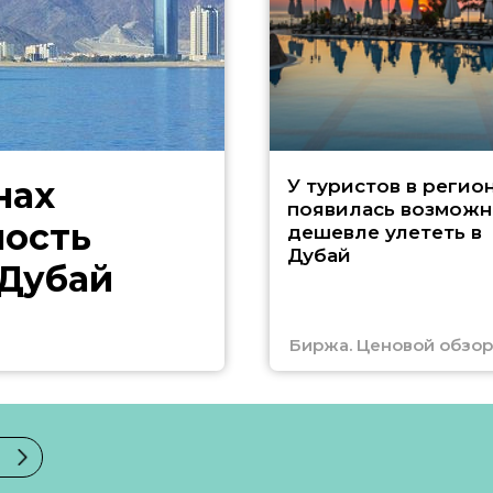
нах
У туристов в регио
появилась возможн
ность
дешевле улететь в
Дубай
 Дубай
Биржа. Ценовой обзор