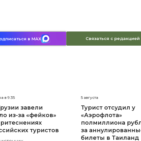
Связаться с редакцией
одписаться в MAX
а в 9:35
5 августа
Грузии завели
Турист отсудил у
ло из-за «фейков»
«Аэрофлота»
притеснениях
полмиллиона руб
ссийских туристов
за аннулированны
билеты в Таиланд
 источник