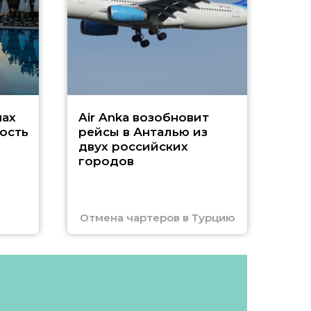
Чар
нах
Air Anka возобновит
ость
рейсы в Анталью из
двух российских
городов
Отмена чартеров в Турцию