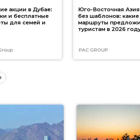
ие акции в Дубае:
Юго-Восточная Азия
ки и бесплатные
без шаблонов: какие
ты для семей и
маршруты предложи
туристам в 2026 год
Group
PAC GROUP