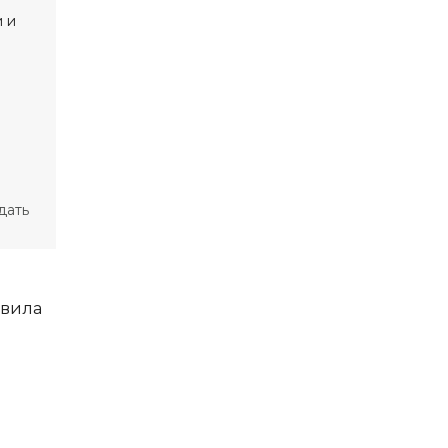
дать
явила