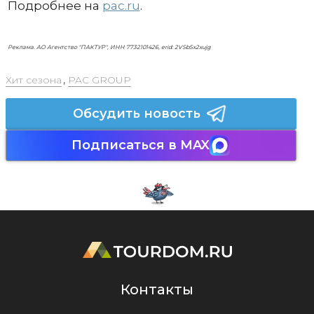
Подробнее на
pac.ru
.
Реклама. АО Агентство "ПАКТУР", ИНН 7732101426, erid: 2VSb5x2xujg
Хит сезона
,
PAC GROUP
Обсудить новость
Подписаться в MAX
Контакты