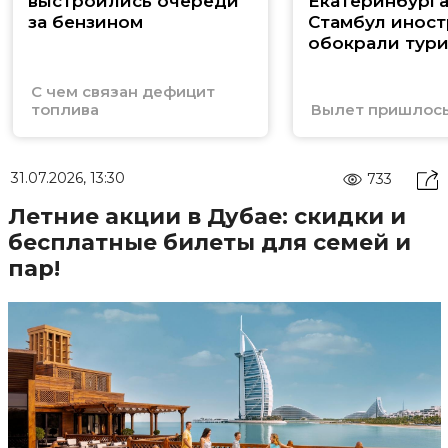
выстроились очереди
Екатеринбурга
за бензином
Стамбул инос
обокрали тури
С чем связан дефицит
топлива
Вылет пришлось
31.07.2026, 13:30
733
Летние акции в Дубае: скидки и
бесплатные билеты для семей и
пар!