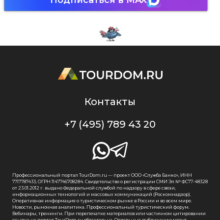
Подписаться в MAX
Контакты
+7 (495) 789 43 20
Профессиональный портал TourDom.ru — проект ООО «Служба Банко», ИНН
7717787433, ОГРН 1147746708284. Свидетельство о регистрации СМИ Эл № ФС77-48328
от 23.01.2012 г. выдано Федеральной службой по надзору в сфере связи,
информационных технологий и массовых коммуникаций (Роскомнадзор).
Оперативная информация о туристическом рынке в России и во всем мире.
Новости, рыночная аналитика. Профессиональный туристический форум.
Вебинары, тренинги. При перепечатке материалов или частичном цитировании
ссылка на портал TourDom.ru обязательна. Отдельные публикации могут