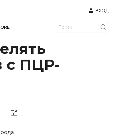
ВХОД
TORE
селять
 с ПЦР-
орода