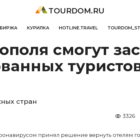
TOURDOM.RU
БИРЖА
КУРИЛКА
HOTLINE.TRAVEL
TOURDOM_S
ополя смогут за
ванных туристов
жных стран
3326
оронавирусом принял решение вернуть отелям г