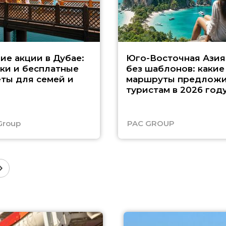
ие акции в Дубае:
Юго-Восточная Азия
ки и бесплатные
без шаблонов: какие
ты для семей и
маршруты предложи
туристам в 2026 год
Group
PAC GROUP