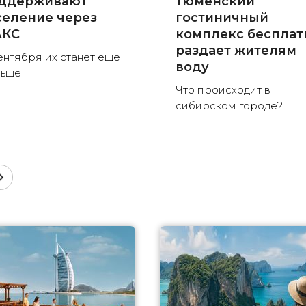
ддерживают
тюменский
селение через
гостиничный
КС
комплекс бесплат
раздает жителям
ентября их станет еще
воду
льше
Что происходит в
сибирском городе?