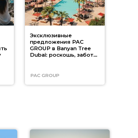
Эксклюзивные
Как п
предложения PAC
насыщ
ть
GROUP в Banyan Tree
Рас-э
у
Dubai: роскошь, забота
о детях и выгода до
45%
PAC GROUP
Русск