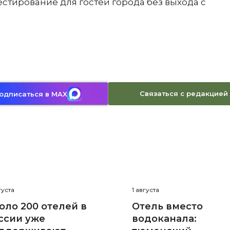
стирование для гостей города без выхода с
Связаться с редакцией
одписаться в MAX
густа
1 августа
оло 200 отелей в
Отель вместо
ссии уже
водоканала: