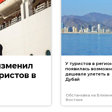
изменил
У туристов в регио
появилась возможн
ристов в
дешевле улететь в
Дубай
Обстановка на Ближн
Востоке