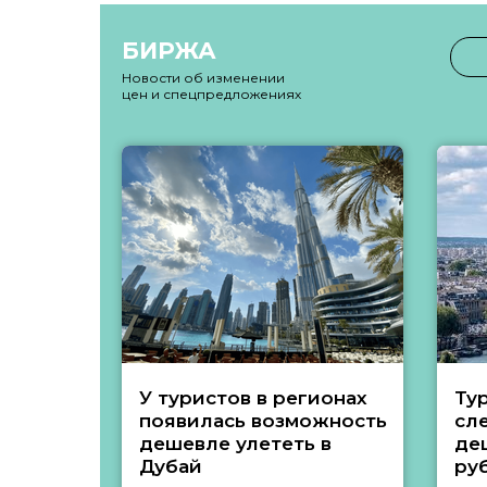
БИРЖА
Новости об изменении
цен и спецпредложениях
У туристов в регионах
Ту
появилась возможность
сл
дешевле улететь в
де
Дубай
ру