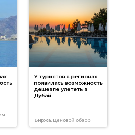
A
нах
У туристов в регионах
ость
появилась возможность
А
дешевле улететь в
Дубай
г
ем
Биржа. Ценовой обзор
Отм