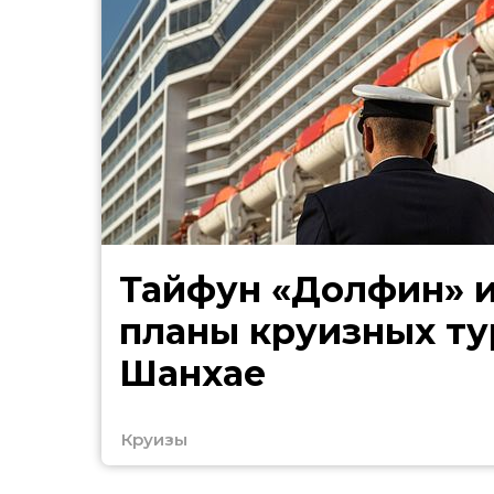
Тайфун «Долфин» 
планы круизных ту
Шанхае
Круизы