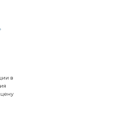
ь
ции в
ния
 цену