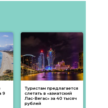
з
Туристам предлагается
Туры 
 9
слетать в «азиатский
подеш
Лас-Вегас» за 40 тысяч
тысяч
рублей