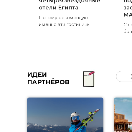
четырехзвездочные
по
отели Египта
за
MА
Почему рекомендуют
именно эти гостиницы
С с
бо
ИДЕИ
ПАРТНЁРОВ