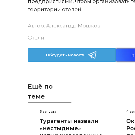
предприятиями, чтобы организовать те
территории отелей.
Автор:
Александр Мошков
Отели
Обсудить новость
П
Ещё по
теме
5 августа
4 ав
Турагенты назвали
Ок
«нестыдные»
Ро