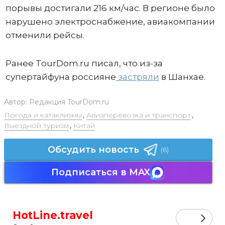
порывы достигали 216 км/час. В регионе было
нарушено электроснабжение, авиакомпании
отменили рейсы.
Ранее TourDom.ru писал, что из-за
супертайфуна россияне
застряли
в Шанхае.
Автор:
Редакция TourDom.ru
Погода и катаклизмы
,
Авиаперевозка и транспорт
,
Выездной туризм
,
Китай
Обсудить новость
(6)
Подписаться в MAX
HotLine.travel