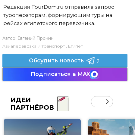
Редакция TourDom.ru отправила запрос
туроператорам, формирующим туры на
рейсах египетского перевозчика.
Автор:
Евгений Пронин
Авиаперевозка и транспорт
,
Египет
Обсудить новость
(1)
Подписаться в MAX
ИДЕИ
ПАРТНЁРОВ