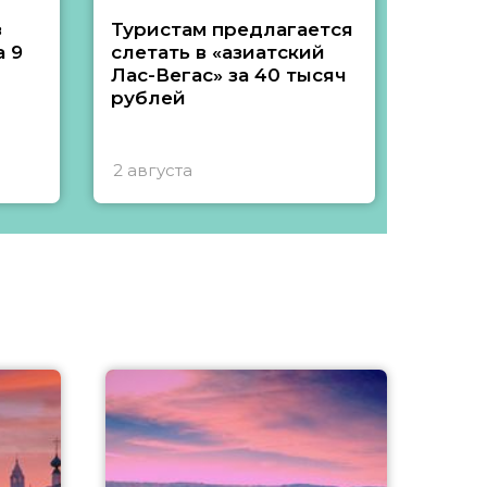
з
Туристам предлагается
Туры 
 9
слетать в «азиатский
подеш
Лас-Вегас» за 40 тысяч
тысяч
рублей
2 августа
1 авгу