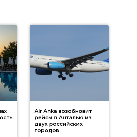
A
А
г
Чар
нах
Air Anka возобновит
ость
рейсы в Анталью из
двух российских
городов