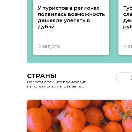
У туристов в регионах
Ту
появилась возможность
сл
дешевле улететь в
де
Дубай
ру
5 августа
4 а
СТРАНЫ
Новости о том, что происходит
на популярных направлениях