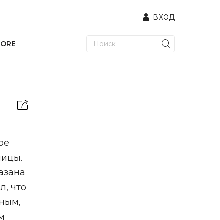
ВХОД
TORE
ое
ницы.
азана
л, что
ным,
м