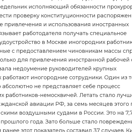
онедельник исполняющий обязанности прокуро
ести проверку конституционности распоряжен
ке привлечения и использования иностранных
бязывает работодателя получать специальное
удоустройство в Москве иногородних работник
ные с предоставлением чиновникам массы сп
только для привлечения иностранной рабочей 
вала недоумение руководителей крупных
х работают иногородние сотрудники. Один из т
о абсолютно не представляет себе процесс
их работников-немосквичей. Летать стало лучш
жданской авиации РФ, за семь месяцев этого 
скими воздушными судами в России. Это на 7,
 прошлого года. Зато больше стало поврежден
м ранее этот показатель составил 37 случаев. К