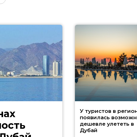
нах
У туристов в регио
появилась возможн
ность
дешевле улететь в
Дубай
 Дубай