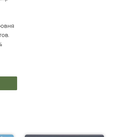
ровня
тов.
%