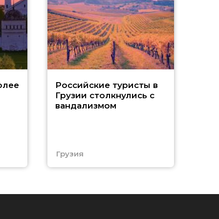
Tu
олее
Российские туристы в
Грузии столкнулись с
р
вандализмом
С
Грузия
Тур