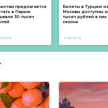
ристам предлагается
Билеты в Турцию и
етать в Париж
Москвы доступны за
шевле 30 тысяч
тысяч рублей в пик
блей
сезона
вгуста
4 августа