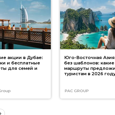
ие акции в Дубае:
Юго-Восточная Азия
ки и бесплатные
без шаблонов: какие
ты для семей и
маршруты предложи
туристам в 2026 год
Group
PAC GROUP