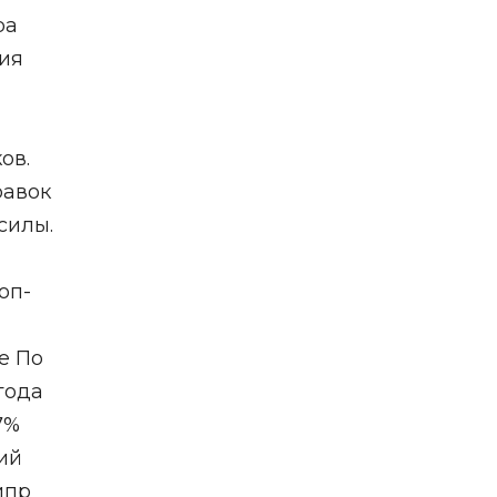
ра
ия
ов.
равок
силы.
оп-
е По
года
7%
ий
ипр