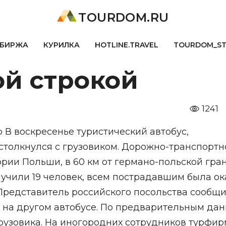
TOURDOM.RU
БИРЖА
КУРИЛКА
HOTLINE.TRAVEL
TOURDOM_S
ой строкой
1241
 В воскресенье туристический автобус,
столкнулся с грузовиком. Дорожно-транспортн
рии Польши, в 60 км от германо-польской гра
учили 19 человек, всем пострадавшим была ок
редставитель российского посольства сообщи
 на другом автобусе. По предварительным дан
рузовика. На иногородних сотрудников турфир