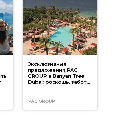
Эксклюзивные
Как п
предложения PAC
насыщ
ть
GROUP в Banyan Tree
Рас-э
у
Dubai: роскошь, забота
о детях и выгода до
45%
PAC GROUP
Русск