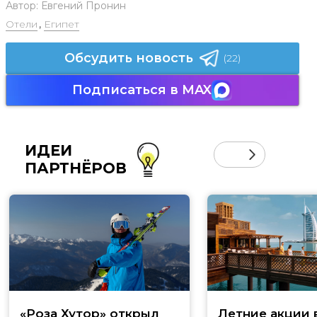
Автор:
Евгений Пронин
Отели
,
Египет
Обсудить новость
(22)
Подписаться в MAX
ИДЕИ
ПАРТНЁРОВ
«Роза Хутор» открыл
Летние акции 