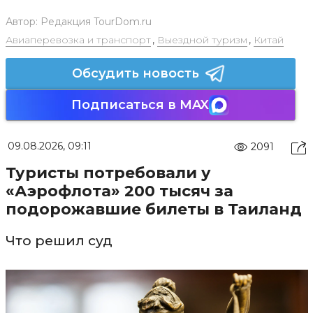
Автор:
Редакция TourDom.ru
Авиаперевозка и транспорт
,
Выездной туризм
,
Китай
Обсудить новость
Подписаться в MAX
09.08.2026, 09:11
2091
Туристы потребовали у
«Аэрофлота» 200 тысяч за
подорожавшие билеты в Таиланд
Что решил суд