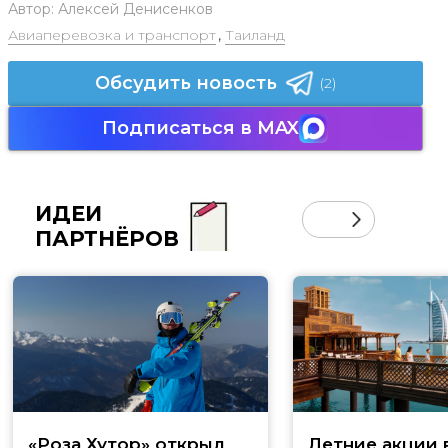
Автор:
Алексей Денисенков
Авиаперевозка и транспорт
,
Таиланд
Обсудить новость
(2)
Подписаться в MAX
ИДЕИ
ПАРТНЁРОВ
«Роза Хутор» открыл
Летние акции 