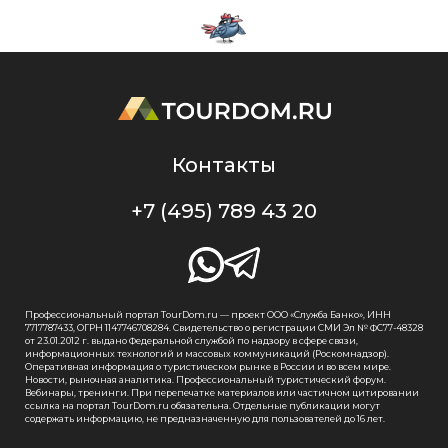
Контакты
+7 (495) 789 43 20
Профессиональный портал TourDom.ru — проект ООО «Служба Банко», ИНН
7717787433, ОГРН 1147746708284. Свидетельство о регистрации СМИ Эл № ФС77-48328
от 23.01.2012 г. выдано Федеральной службой по надзору в сфере связи,
информационных технологий и массовых коммуникаций (Роскомнадзор).
Оперативная информация о туристическом рынке в России и во всем мире.
Новости, рыночная аналитика. Профессиональный туристический форум.
Вебинары, тренинги. При перепечатке материалов или частичном цитировании
ссылка на портал TourDom.ru обязательна. Отдельные публикации могут
содержать информацию, не предназначенную для пользователей до 16 лет.