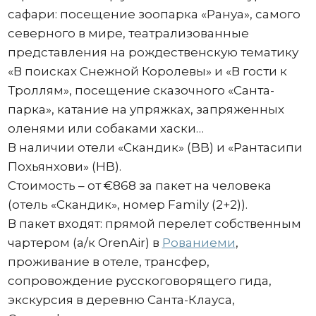
сафари: посещение зоопарка «Рануа», самого
северного в мире, театрализованные
представления на рождественскую тематику
«В поисках Снежной Королевы» и «В гости к
Троллям», посещение сказочного «Санта-
парка», катание на упряжках, запряженных
оленями или собаками хаски…
В наличии отели «Скандик» (BB) и «Рантасипи
Похьянхови» (HB).
Стоимость – от €868 за пакет на человека
(отель «Скандик», номер Family (2+2)).
В пакет входят: прямой перелет собственным
чартером (а/к OrenAir) в
Рованиеми
,
проживание в отеле, трансфер,
сопровождение русскоговорящего гида,
экскурсия в деревню Санта-Клауса,