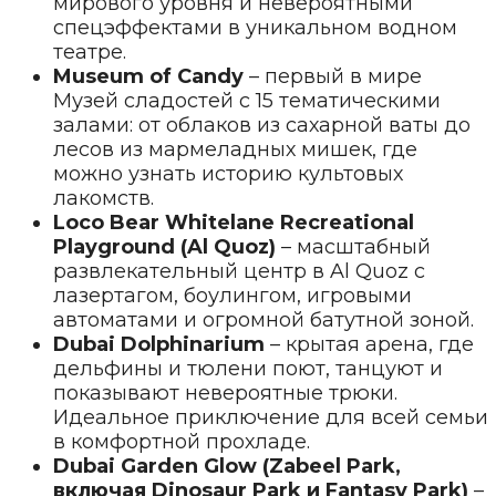
мирового уровня и невероятными
спецэффектами в уникальном водном
театре.
Museum of Candy
– первый в мире
Музей сладостей с 15 тематическими
залами: от облаков из сахарной ваты до
лесов из мармеладных мишек, где
можно узнать историю культовых
лакомств.
Loco Bear Whitelane Recreational
Playground (Al Quoz)
– масштабный
развлекательный центр в Al Quoz с
лазертагом, боулингом, игровыми
автоматами и огромной батутной зоной.
Dubai Dolphinarium
– крытая арена, где
дельфины и тюлени поют, танцуют и
показывают невероятные трюки.
Идеальное приключение для всей семьи
в комфортной прохладе.
Dubai Garden Glow (Zabeel Park,
включая Dinosaur Park и Fantasy Park)
–