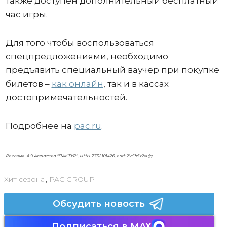
также доступен дополнительный бесплатный
час игры.
Для того чтобы воспользоваться
спецпредложениями, необходимо
предъявить специальный ваучер при покупке
билетов –
как онлайн
, так и в кассах
достопримечательностей.
Подробнее на
pac.ru
.
Реклама. АО Агентство "ПАКТУР", ИНН 7732101426, erid: 2VSb5x2xujg
Хит сезона
,
PAC GROUP
Обсудить новость
Подписаться в MAX