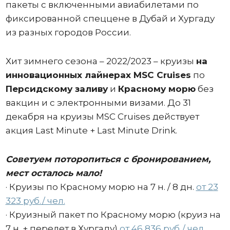
пакеты с включенными авиабилетами по
фиксированной спеццене в Дубай и Хургаду
из разных городов России.
Хит зимнего сезона – 2022/2023 – круизы
на
инновационных лайнерах MSC Cruises
по
Персидскому заливу
и
Красному морю
без
вакцин и с электронными визами. До 31
декабря на круизы MSC Cruises действует
акция Last Minute + Last Minute Drink.
Советуем поторопиться с бронированием,
мест осталось мало!
· Круизы по Красному морю на 7 н. / 8 дн.
от 23
323 руб./ чел.
· Круизный пакет по Красному морю (круиз на
7 н. + перелет в Хургаду)
от 46 836 руб./ чел.