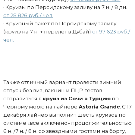
· Круизы по Персидскому заливу на 7 н. / 8 дн.
от 28 826 руб./ чел.
· Круизный пакет по Персидскому заливу
(круиз на 7 н. + перелет в Дубай)
от 97 623 руб./
чел.
Также отличный вариант провести зимний
отпуск без виз, вакцин и ПЦР-тестов –
отправиться в
круиз из Сочи в Турцию
по
Черному морю на лайнере
Astoria Grande
. С 17
декабря лайнер выполнит шесть круизов по
системе «все включено» продолжительностью
6 н. /7 н. / 8 н. со звездными гостями на борту,