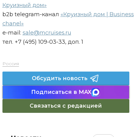
Круизный дом»
b2b telegram-канал
«Круизный дом | Business
chanel»
e-mail:
sale@mcruises.ru
тел. +7 (495) 109-03-33, доп. 1
Россия
Обсудить новость
Подписаться в MAX
Связаться с редакцией