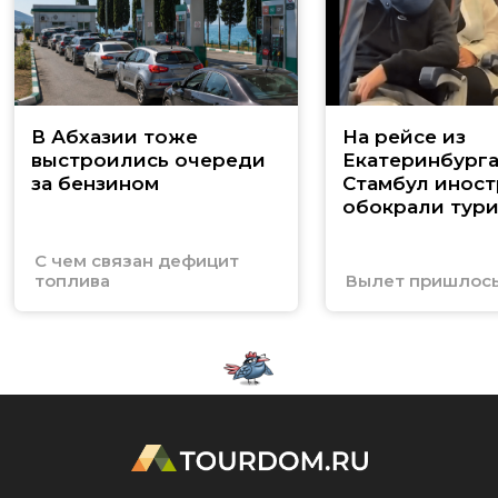
В Абхазии тоже
На рейсе из
выстроились очереди
Екатеринбурга
за бензином
Стамбул инос
обокрали тури
С чем связан дефицит
топлива
Вылет пришлось