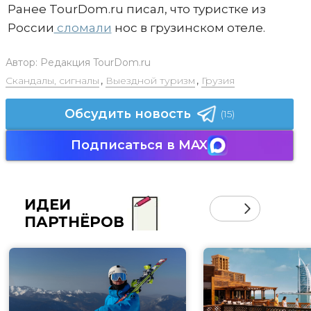
Ранее TourDom.ru писал, что туристке из
России
сломали
нос в грузинском отеле.
Автор:
Редакция TourDom.ru
Скандалы, сигналы
,
Выездной туризм
,
Грузия
Обсудить новость
(15)
Подписаться в MAX
ИДЕИ
ПАРТНЁРОВ