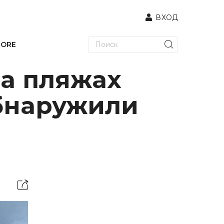
ВХОД
TORE
на пляжах
бнаружили