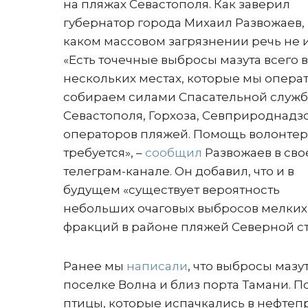
на пляжах Севастополя. Как заверил
губернатор города Михаил Развожаев, 
каком массовом загрязнении речь не и
«Есть точечные выбросы мазута всего в
нескольких местах, которые мы опера
собираем силами Спасательной служ
Севастополя, Горхоза, Севприроднадз
операторов пляжей. Помощь волонтер
требуется», –
сообщил
Развожаев в св
телеграм-канале. Он добавил, что и в
будущем «существует вероятность
небольших очаговых выбросов мелких
фракций в районе пляжей Северной с
Ранее мы
написали
, что выбросы мазу
поселке Волна и близ порта Тамани. П
птицы, которые испачкались в нефтепр