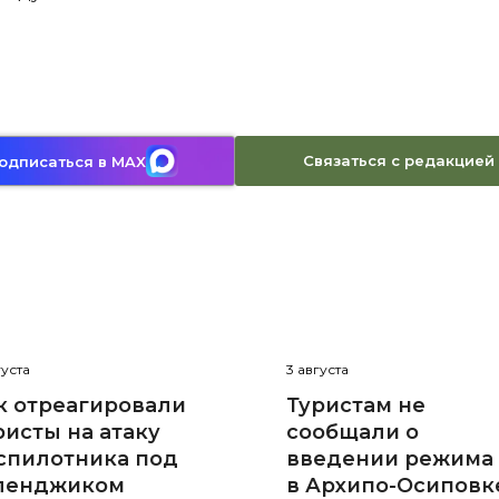
Связаться с редакцией
одписаться в MAX
густа
3 августа
к отреагировали
Туристам не
ристы на атаку
сообщали о
спилотника под
введении режима
ленджиком
в Архипо-Осиповк