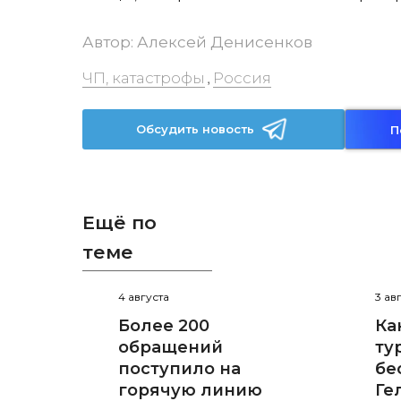
Автор:
Алексей Денисенков
ЧП, катастрофы
Россия
,
Обсудить новость
П
Ещё по
теме
4 августа
3 ав
Более 200
Ка
обращений
ту
поступило на
бе
горячую линию
Ге