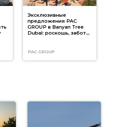
Эксклюзивные
Как п
предложения PAC
насыщ
ть
GROUP в Banyan Tree
Рас-э
у
Dubai: роскошь, забота
о детях и выгода до
45%
PAC GROUP
Русск
A
А