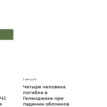
3 августа
Четыре человека
погибли в
 ЧС
Геленджике при
е
падении обломков