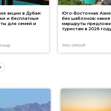
ие акции в Дубае:
Юго-Восточная Азия
ки и бесплатные
без шаблонов: какие
ты для семей и
маршруты предложи
туристам в 2026 год
Group
PAC GROUP