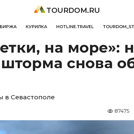
TOURDOM.RU
БИРЖА
КУРИЛКА
HOTLINE.TRAVEL
TOURDOM_S
детки, на море»: 
 шторма снова о
 в Севастополе
87475