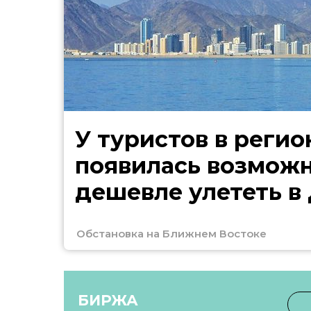
У туристов в регио
появилась возмож
дешевле улететь в
Обстановка на Ближнем Востоке
БИРЖА