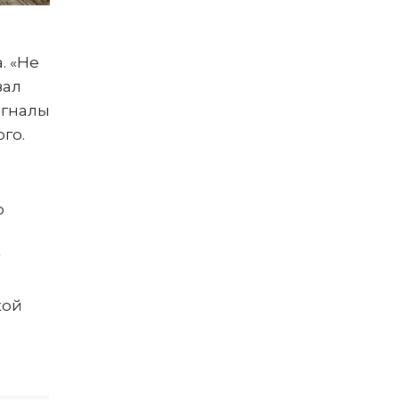
. «Не
вал
игналы
го.
о
кой