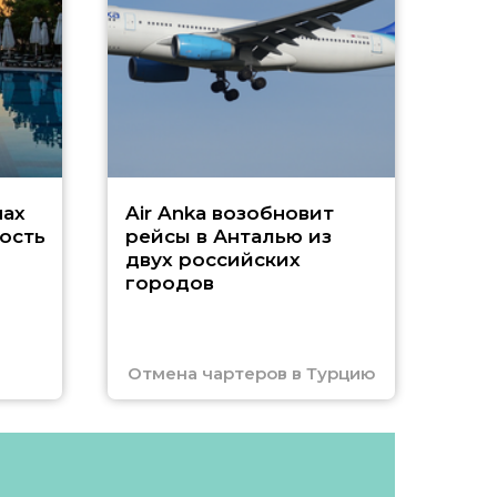
г
Чар
нах
Air Anka возобновит
ость
рейсы в Анталью из
двух российских
городов
Отмена чартеров в Турцию