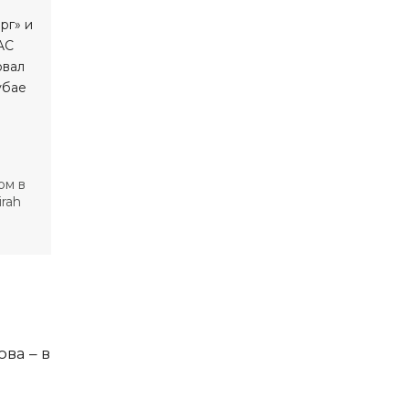
ом в
rah
ва – в