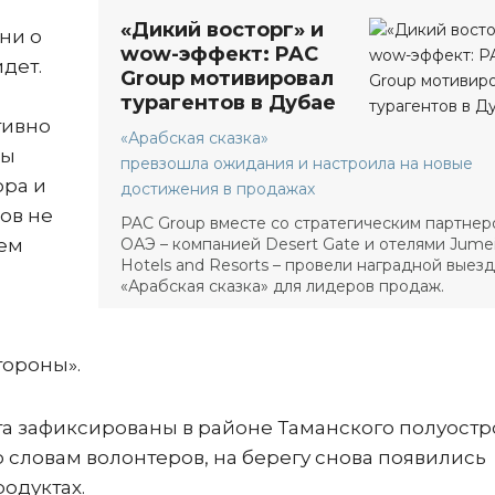
«Дикий восторг» и
ни о
wow-эффект: PAC
дет.
Group мотивировал
турагентов в Дубае
тивно
«Арабская сказка»
бы
превзошла ожидания и настроила на новые
ора и
достижения в продажах
ов не
PAC Group вместе со стратегическим партнер
оем
ОАЭ – компанией Desert Gate и отелями Jumei
Hotels and Resorts – провели наградной выезд
«Арабская сказка» для лидеров продаж.
тороны».
та зафиксированы в районе Таманского полуостро
о словам волонтеров, на берегу снова появились
одуктах.