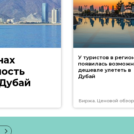
нах
У туристов в регио
появилась возможн
ность
дешевле улететь в
Дубай
 Дубай
Биржа. Ценовой обзор