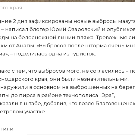
ого края
ние 2 дня зафиксированы новые выбросы мазута
ь», – написал блогер Юрий Озаровский и опублико
воды на белоснежной линии пляжа. Тревожные с
5 км от Анапы. «Выбросов после шторма очень мно
а», – поделилась одна из туристок.
о с тем, что выбросов мого, не согласились – п
нодарского края, они были незначительными.
обнаружили в основном на выброшенных на берег
пы до пирса в районе технополиса “Эра”,
казали в штабе, добавив, что возле Благовещенс
етровом участке.
етили