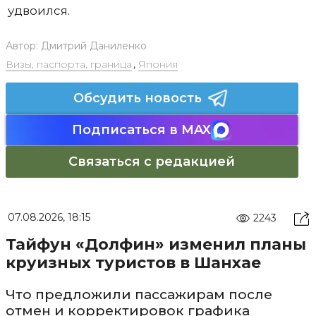
удвоился.
Автор:
Дмитрий Даниленко
Визы, паспорта, граница
,
Япония
Обсудить новость
Подписаться в MAX
Связаться с редакцией
07.08.2026, 18:15
2243
Тайфун «Долфин» изменил планы
круизных туристов в Шанхае
Что предложили пассажирам после
отмен и корректировок графика