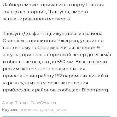
Лайнер сможет причалить в порту Шанхая
только во вторник, 11 августа, вместо
запланированного четверга.
Тайфун «Долфин», движущийся из района
Окинавы к провинции Чжэцзян, ударит по
восточному побережью Китая вечером 9
августа, принеся штормовой ветер до 151 км/ч
и обильные осадки до 550 мм. Власти ввели
режим экстренного реагирования,
приостановив работу 162 паромных линий и
укрыв суда из-за угрозы затопления
прибрежных районов, сообщает Bloomberg.
Автор:
Татьяна Серебрякова
Круизы
,
Выездной туризм
,
Китай