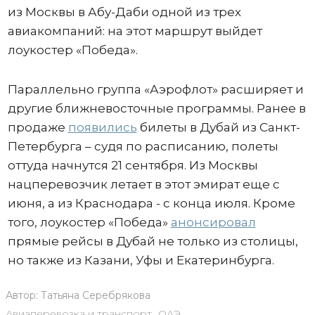
из Москвы в Абу-Даби одной из трех
авиакомпаний: на этот маршрут выйдет
лоукостер «Победа».
Параллельно группа «Аэрофлот» расширяет и
другие ближневосточные программы. Ранее в
продаже
появились
билеты в Дубай из Санкт-
Петербурга – судя по расписанию, полеты
оттуда начнутся 21 сентября. Из Москвы
нацперевозчик летает в этот эмират еще с
июня, а из Краснодара - с конца июля. Кроме
того, лоукостер «Победа»
анонсировал
прямые рейсы в Дубай не только из столицы,
но также из Казани, Уфы и Екатеринбурга.
Автор:
Татьяна Серебрякова
Авиаперевозка и транспорт
,
ОАЭ