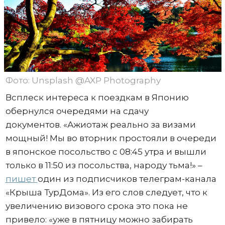
Фото: Unsplash @AXP Photography
Всплеск интереса к поездкам в Японию
обернулся очередями на сдачу
документов. «Ажиотаж реально за визами
мощный! Мы во вторник простояли в очереди
в японское посольство с 08:45 утра и вышли
только в 11:50 из посольства, народу тьма!» –
пишет
один из подписчиков телеграм-канала
«Крыша ТурДома». Из его слов следует, что к
увеличению визового срока это пока не
привело: «уже в пятницу можно забирать