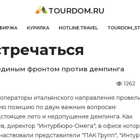
TOURDOM.RU
БИРЖА
КУРИЛКА
HOTLINE.TRAVEL
TOURDOM_S
стречаться
единым фронтом против демпинга
1262
операторы итальянского направления провел
щую позицию по двум важным вопросам:
стоящее лето и недопущение демпинга. Как
, директор "Интурбюро-Омега", в офисе котор
аствовали представители "ПАК Групп", "Интури