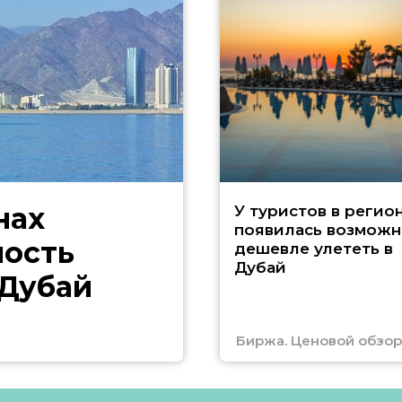
нах
У туристов в регио
появилась возможн
ность
дешевле улететь в
Дубай
 Дубай
Биржа. Ценовой обзор