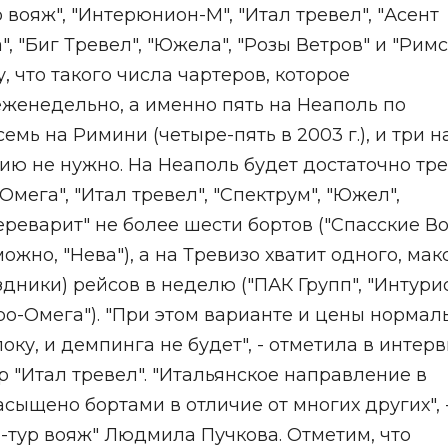
р вояж", "Интерюнион-М", "Итал тревел", "Асент
", "Биг Тревел", "Южела", "Розы Ветров" и "Рим
 что такого числа чартеров, которое
женедельно, а именно пять на Неаполь по
мь на Римини (четыре-пять в 2003 г.), и три н
ию не нужно. На Неаполь будет достаточно тре
мега", "Итал тревел", "Спектрум", "Южел",
ереварит" не более шести бортов ("Спасские Во
зможно, "Нева"), а на Тревизо хватит одного, ма
дники) рейсов в неделю ("ПАК Групп", "Интурис
ро-Омега"). "При этом варианте и цены нормал
локу, и демпинга не будет", - отметила в интер
 "Итал тревел". "Итальянское направление в
сыщено бортами в отличие от многих других", 
-тур вояж" Людмила Пучкова. Отметим, что