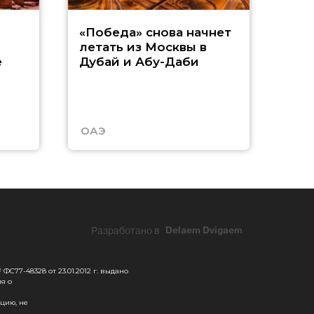
Р
«Победа» снова начнет
летать из Москвы в
п
е
Дубай и Абу-Даби
з
Т
ОАЭ
Таи
Разработано в
Delaem Dvigaem
С77-48328 от 23.01.2012 г. выдано
я о
цию, не