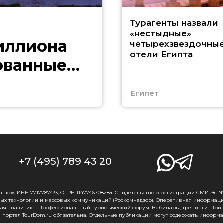
Турагенты назвали
«нестыдные»
иллиона
четырехзвездочны
отели Египта
ованные
Египет
+7 (495) 789 43 20
о», ИНН 7717787433, ОГРН 1147746708284. Свидетельство о регистрации СМИ Эл № Ф
ых технологий и массовых коммуникаций (Роскомнадзор). Оперативная информаци
ная аналитика. Профессиональный туристический форум. Вебинары, тренинги. При
 портал TourDom.ru обязательна. Отдельные публикации могут содержать информа