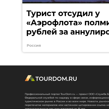
Турист отсудил у
«Аэрофлота» полм
рублей за аннулир
билеты в Таиланд
Россия
Профессиональный портал TourDom.ru — проект ООО «Служба Банк
Федеральной службой по надзору в сфере связи, информационн
туристическом рынке в России и во всем мире. Новости, рыноч
перепечатке материалов или частичном цитировании ссылка на
предназначенную для пользователей до 16 лет.