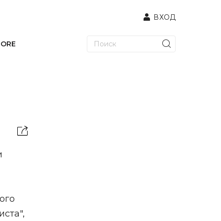
ВХОД
TORE
и
ого
ста",