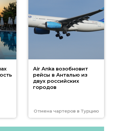
А
г
Чар
нах
Air Anka возобновит
ость
рейсы в Анталью из
двух российских
городов
Отмена чартеров в Турцию