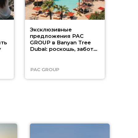
Эксклюзивные
Как п
предложения PAC
насыщ
ть
GROUP в Banyan Tree
Рас-э
у
Dubai: роскошь, забота
о детях и выгода до
45%
PAC GROUP
Русск
A