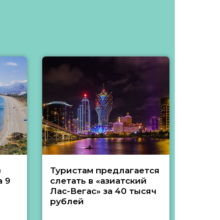
з
Туристам предлагается
Туры 
 9
слетать в «азиатский
подеш
Лас-Вегас» за 40 тысяч
тысяч
рублей