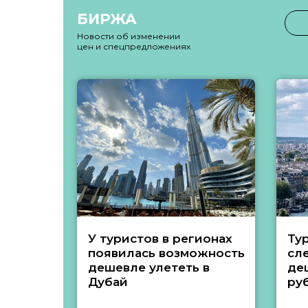
БИРЖА
Новости об изменении
цен и спецпредложениях
У туристов в регионах
Ту
появилась возможность
сл
дешевле улететь в
де
Дубай
ру