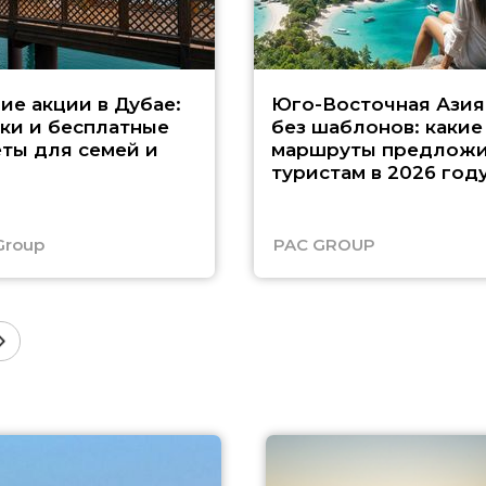
ие акции в Дубае:
Юго-Восточная Азия
ки и бесплатные
без шаблонов: какие
ты для семей и
маршруты предложи
туристам в 2026 год
Group
PAC GROUP