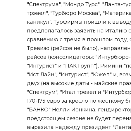
"Спектрума", "Мондо Турс", "Ланта-ту
трэвел", "Турбюро Москва", "Материка
каникул". Турфирмы пришли к выводу,
предполагалось заявить на Италию е
сравнению с тремя в прошлом году, се
Тревизо (рейсов не было), направлен
рейсов (консолидаторы: "Интурбюро-О
"Интурист" и "ПАК Групп"), Римини "п
"Ист Лайн", "Интурист", "Южел" и, во
двух (на высокие даты - майские праз
"Спектрум", "Итал тревел и "Интурбю
170-175 евро за кресло по жесткому б
"БАНКО" Нелли Ионкина, гендиректор
предстоящем сезоне не будет перена
выразила надежду президент "Ланта