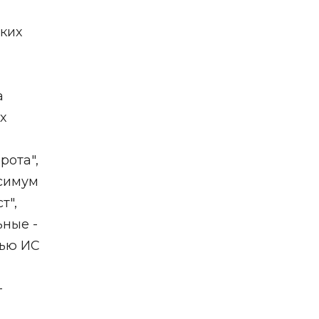
ских
а
х
рота",
ксимум
т",
ьные -
вью ИС
-