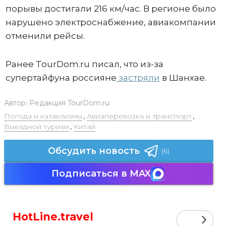
порывы достигали 216 км/час. В регионе было
нарушено электроснабжение, авиакомпании
отменили рейсы.
Ранее TourDom.ru писал, что из-за
супертайфуна россияне
застряли
в Шанхае.
Автор:
Редакция TourDom.ru
Погода и катаклизмы
,
Авиаперевозка и транспорт
,
Выездной туризм
,
Китай
Обсудить новость
(6)
Подписаться в MAX
HotLine.travel