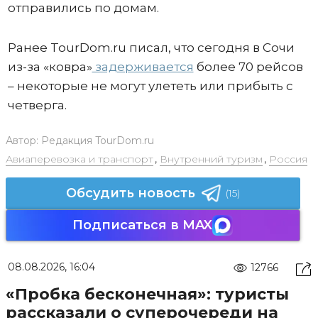
отправились по домам.
Ранее TourDom.ru писал, что сегодня в Сочи
из-за «ковра»
задерживается
более 70 рейсов
– некоторые не могут улететь или прибыть с
четверга.
Автор:
Редакция TourDom.ru
Авиаперевозка и транспорт
,
Внутренний туризм
,
Россия
Обсудить новость
(15)
Подписаться в MAX
08.08.2026, 16:04
12766
«Пробка бесконечная»: туристы
рассказали о суперочереди на