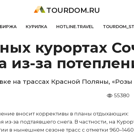
TOURDOM.RU
БИРЖА
КУРИЛКА
HOTLINE.TRAVEL
TOURDOM_S
ных курортах Со
а из-за потеплен
ке на трассах Красной Поляны, «Розы 
55380
ление вносит коррективы в планы отдыхающих:
 из-за подтаявшего снега. В частности, на Курор
ии в нынешнем сезоне трасс с отметки 960–1460 