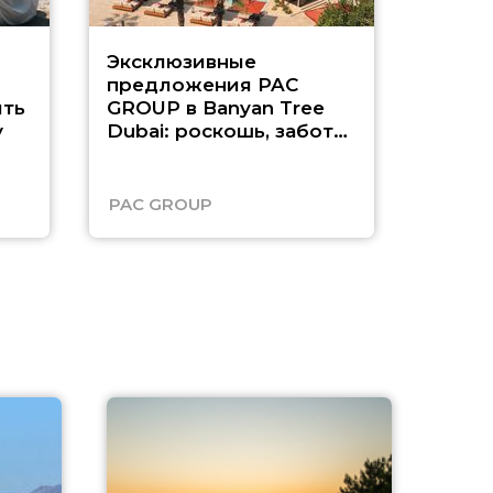
Эксклюзивные
Как п
предложения PAC
насыщ
ть
GROUP в Banyan Tree
Рас-э
у
Dubai: роскошь, забота
о детях и выгода до
45%
PAC GROUP
Русск