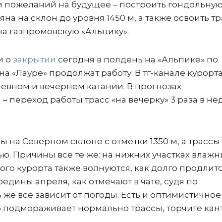
и пожеланий на будущее – построить гондольну
на на склон до уровня 1450 м, а также освоить тр
на газпромовскую «Альпику».
и о
закрытии
сегодня в полдень на «Альпике» по
а «Лауре» продолжат работу. В тг-канале курорт
невном и вечернем катании. В прогнозах
переход работы трасс «на вечерку» 3 раза в не
сы на Северном склоне с отметки 1350 м, а трассы
ю. Причины все те же: на нижних участках влажн
ого курорта также волнуются, как долго продлит
едины апреля, как отмечают в чате, судя по
же все зависит от погоды. Есть и оптимистичное
ю подмораживает нормально трассы, торчите кан