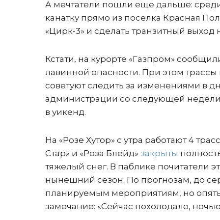
А мечтатели пошли еще дальше: сред
канатку прямо из поселка Красная Поля
«Цирк-3» и сделать транзитный выход 
Кстати, на курорте «Газпром» сообщил
лавинной опасности. При этом трассы н
советуют следить за изменениями в д
администрации со следующей недели – 
в уикенд.
На «Розе Хутор» с утра работают 4 трас
Стар» и «Роза Блейд»
закрыты
полность
тяжелый снег. В паблике почитатели эт
нынешний сезон. По прогнозам, до сер
планируемым мероприятиям, но опять 
замечание: «Сейчас похолодало, ночь