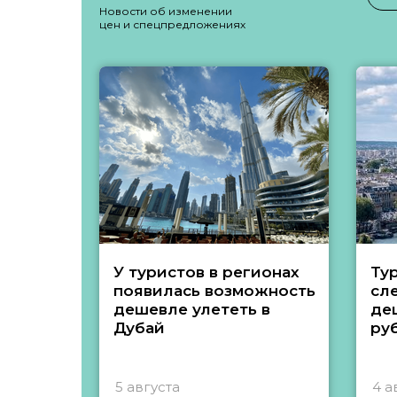
Новости об изменении
цен и спецпредложениях
У туристов в регионах
Ту
появилась возможность
сл
дешевле улететь в
де
Дубай
ру
5 августа
4 а