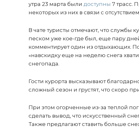
утра 23 марта были
доступны
7 трасс. 
некоторых из них в связи с отсутствие
В чате туристы отмечают, что службы к
песком уже кое-где был, еще пару дней 
комментирует один из отдыхающих. По 
«навскидку еще на неделю снега хват
снегопада.
Гости курорта высказывают благодарно
сложный сезон и грустят, что скоро пр
При этом огорченные из-за теплой п
сделать вывод, что искусственный снег
Также предлагают ставить больше снеж