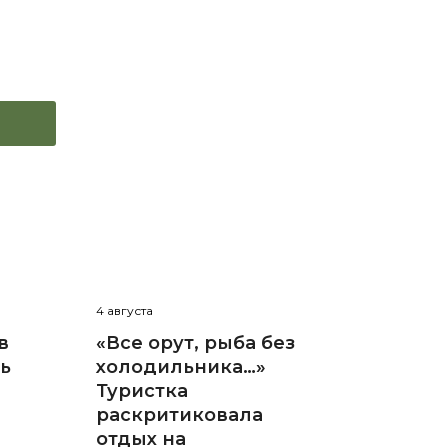
4 августа
в
«Все орут, рыба без
нь
холодильника…»
Туристка
раскритиковала
отдых на