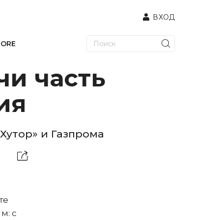
ВХОД
TORE
чи часть
ия
Хутор» и Газпрома
те
м: с