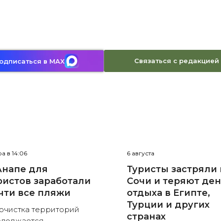
Связаться с редакцией
одписаться в MAX
а в 14:06
6 августа
Анапе для
Туристы застряли 
ристов заработали
Сочи и теряют де
чти все пляжи
отдыха в Египте,
Турции и других
очистка территорий
странах
одолжается