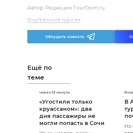
Автор:
Редакция TourDom.ru
Внутренний туризм
Обсудить новость
П
Ещё по
теме
через 53 минуты
Вчер
«Угостили только
В 
круассаном»: два
ту
дня пассажиры не
по
могли попасть в Сочи
Но 
пр