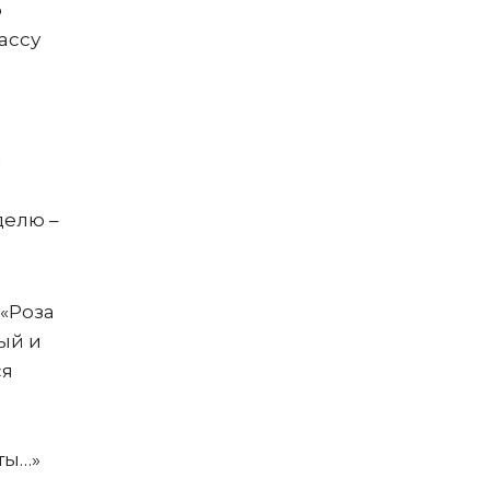
ю
ассу
а
делю –
 «Роза
ый и
ся
ты…»