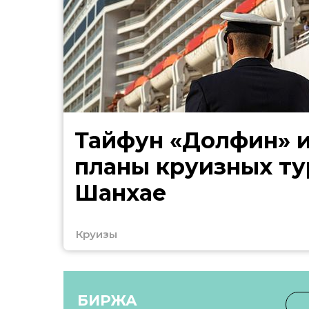
Тайфун «Долфин» 
планы круизных ту
Шанхае
Круизы
БИРЖА