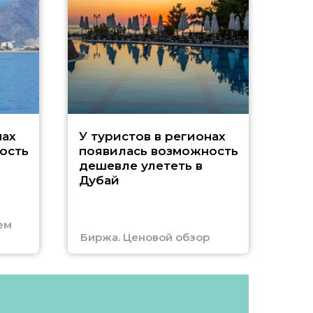
A
нах
У туристов в регионах
ость
появилась возможность
А
дешевле улететь в
Дубай
г
ем
Биржа. Ценовой обзор
Отм