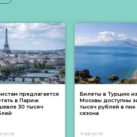
ристам предлагается
Билеты в Турцию и
етать в Париж
Москвы доступны за
шевле 30 тысяч
тысяч рублей в пик
блей
сезона
вгуста
4 августа