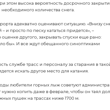
При этом высока вероятность досрочного закрыти
м необходимого количества снега.
урорта адекватно оценивают ситуацию. «Внизу сне
– и просто по песку кататься придется», –
оценке другого, закрывать спуски еще рано:
ило бы». И все ждут обещанного синоптиками
сть службе трасс и персоналу за старания в тако
идется искать другое место для катания.
огоды любители горных лыж советуют администр
 нужно копить даже в феврале, чтобы он таял до
ных пушек на трассах ниже 1700 м.