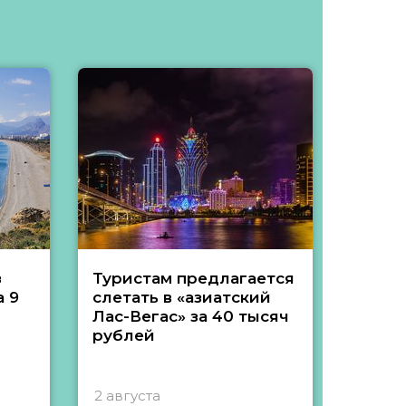
з
Туристам предлагается
Туры 
 9
слетать в «азиатский
подеш
Лас-Вегас» за 40 тысяч
тысяч
рублей
2 августа
1 авгу