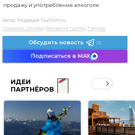
продажу и употребление алкоголя.
Автор:
Редакция TourDom.ru
Скандалы, сигналы
,
Выездной туризм
,
Таиланд
Обсудить новость
(3)
Подписаться в MAX
ИДЕИ
ПАРТНЁРОВ