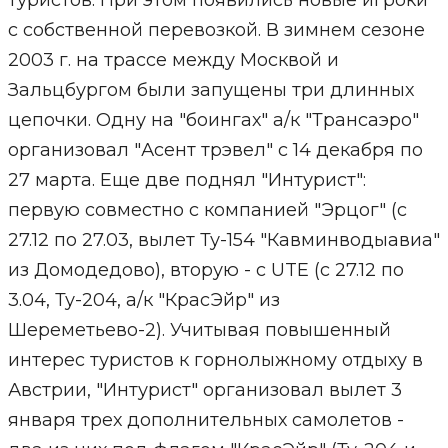
туристов. При этом появились новые игроки
с собственной перевозкой. В зимнем сезоне
2003 г. на трассе между Москвой и
Зальцбургом были запущены три длинных
цепочки. Одну на "боингах" а/к "Трансаэро"
организовал "Асент трэвел" с 14 декабря по
27 марта. Еще две поднял "Интурист":
первую совместно с компанией "Эрцог" (с
27.12 по 27.03, вылет Ту-154 "Кавминводыавиа"
из Домодедово), вторую - с UTE (с 27.12 по
3.04, Ту-204, а/к "КрасЭйр" из
Шереметьево-2). Учитывая повышенный
интерес туристов к горнолыжному отдыху в
Австрии, "Интурист" организовал вылет 3
января трех дополнительных самолетов -