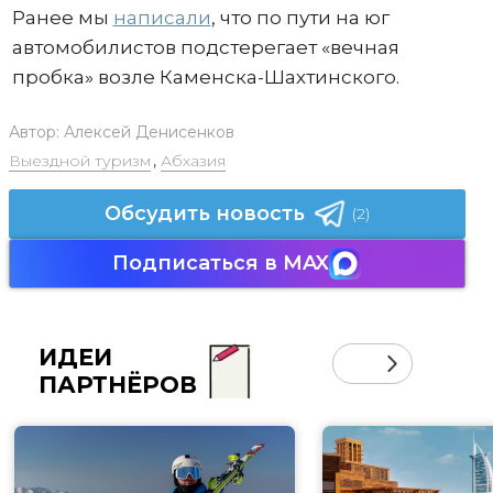
Ранее мы
написали
, что по пути на юг
автомобилистов подстерегает «вечная
пробка» возле Каменска-Шахтинского.
Автор:
Алексей Денисенков
Выездной туризм
,
Абхазия
Обсудить новость
(2)
Подписаться в MAX
ИДЕИ
ПАРТНЁРОВ