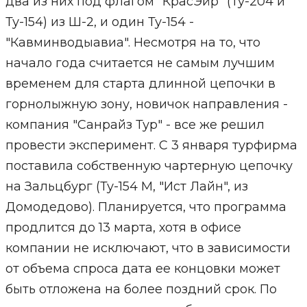
два из них под флагом "КрасЭйр" (Ту-204 и
Ту-154) из Ш-2, и один Ту-154 -
"Кавминводыавиа". Несмотря на то, что
начало года считается не самым лучшим
временем для старта длинной цепочки в
горнолыжную зону, новичок направления -
компания "Санрайз Тур" - все же решил
провести эксперимент. С 3 января турфирма
поставила собственную чартерную цепочку
на Зальцбург (Ту-154 М, "Ист Лайн", из
Домодедово). Планируется, что программа
продлится до 13 марта, хотя в офисе
компании не исключают, что в зависимости
от объема спроса дата ее концовки может
быть отложена на более поздний срок. По