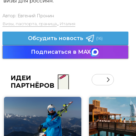
визы для россиян.
Автор:
Евгений Пронин
Визы, паспорта, граница
,
Италия
Обсудить новость
(16)
Подписаться в MAX
ИДЕИ
ПАРТНЁРОВ