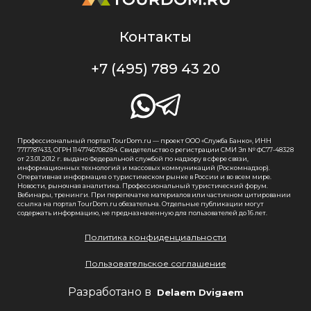
Контакты
+7 (495) 789 43 20
Профессиональный портал TourDom.ru — проект ООО «Служба Банко», ИНН
7717787433, ОГРН 1147746708284. Свидетельство о регистрации СМИ Эл № ФС77-48328
от 23.01.2012 г. выдано Федеральной службой по надзору в сфере связи,
информационных технологий и массовых коммуникаций (Роскомнадзор).
Оперативная информация о туристическом рынке в России и во всем мире.
Новости, рыночная аналитика. Профессиональный туристический форум.
Вебинары, тренинги. При перепечатке материалов или частичном цитировании
ссылка на портал TourDom.ru обязательна. Отдельные публикации могут
содержать информацию, не предназначенную для пользователей до 16 лет.
Политика конфиденциальности
Пользовательское соглашение
Разработано в
Delaem Dvigaem