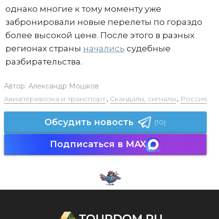
однако многие к тому моменту уже
забронировали новые перелеты по гораздо
более высокой цене. После этого в разных
регионах страны
начались
судебные
разбирательства.
Автор:
Александр Мошков
Авиаперевозка и транспорт
,
Скандалы, сигналы
,
Россия
Обсудить новость
(10)
Подписаться в MAX